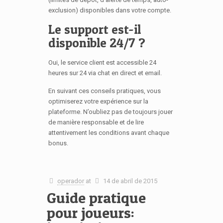
exclusion) disponibles dans votre compte.
Le support est-il
disponible 24/7 ?
Oui, le service client est accessible 24
heures sur 24 via chat en direct et email.
En suivant ces conseils pratiques, vous
optimiserez votre expérience sur la
plateforme. N’oubliez pas de toujours jouer
de manière responsable et de lire
attentivement les conditions avant chaque
bonus.
operador
at
14 de abril de 2015
Guide pratique
pour joueurs: