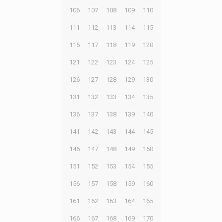
106
107
108
109
110
111
112
113
114
115
116
117
118
119
120
121
122
123
124
125
126
127
128
129
130
131
132
133
134
135
136
137
138
139
140
141
142
143
144
145
146
147
148
149
150
151
152
153
154
155
156
157
158
159
160
161
162
163
164
165
166
167
168
169
170