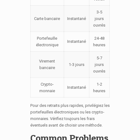
3-5
Carte bancaire
Instantané
jours
ouvrés
Portefeuille
24-48
Instantané
électronique
heures
5-7
Virement
1-3 jours
jours
bancaire
ouvrés
Crypto-
1-2
Instantané
monnaie
heures
Pour des retraits plus rapides, privilégiez les
portefeuilles électroniques ou les crypto-
monnaies. Vérifiez toujours les frais
éventuels avant de choisir une méthode.
Common Problems