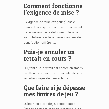
Comment fonctionne
l’exigence de mise ?
L’exigence de mise (wagering) est le
montant total que vous devez miser avant
de retirer vos gains de bonus. Elle varie
selon le bonus et le jeu, avec des taux de
contribution différents.
Puis-je annuler un
retrait en cours ?
Oui, tant que le retrait est encore en statut «
en attente », vous pouvez l’annuler depuis
votre historique de transactions.
Que faire si je dépasse
mes limites de jeu ?
Utilisez les outils de jeu responsable
(limites de dépôt, d’alerte de temps, auto-