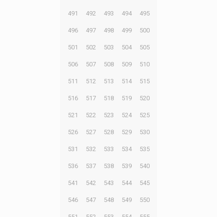
491
492
493
494
495
496
497
498
499
500
501
502
503
504
505
506
507
508
509
510
511
512
513
514
515
516
517
518
519
520
521
522
523
524
525
526
527
528
529
530
531
532
533
534
535
536
537
538
539
540
541
542
543
544
545
546
547
548
549
550
551
552
553
554
555