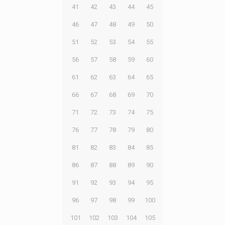
41
42
43
44
45
46
47
48
49
50
51
52
53
54
55
56
57
58
59
60
61
62
63
64
65
66
67
68
69
70
71
72
73
74
75
76
77
78
79
80
81
82
83
84
85
86
87
88
89
90
91
92
93
94
95
96
97
98
99
100
101
102
103
104
105