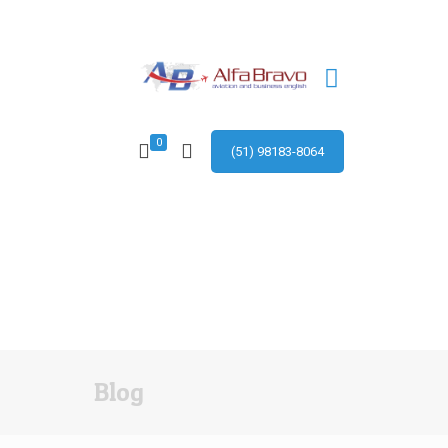
0
(51) 98183-8064
Blog