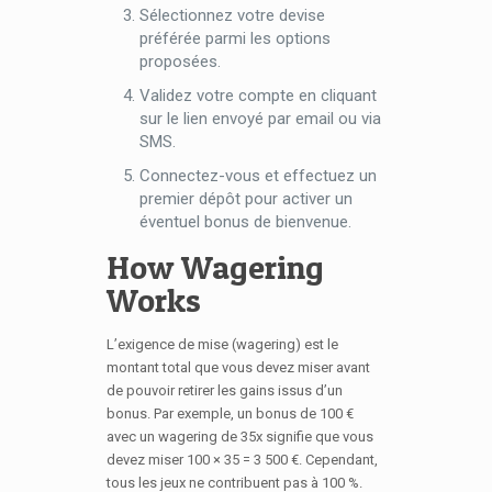
Sélectionnez votre devise
préférée parmi les options
proposées.
Validez votre compte en cliquant
sur le lien envoyé par email ou via
SMS.
Connectez-vous et effectuez un
premier dépôt pour activer un
éventuel bonus de bienvenue.
How Wagering
Works
L’exigence de mise (wagering) est le
montant total que vous devez miser avant
de pouvoir retirer les gains issus d’un
bonus. Par exemple, un bonus de 100 €
avec un wagering de 35x signifie que vous
devez miser 100 × 35 = 3 500 €. Cependant,
tous les jeux ne contribuent pas à 100 %.