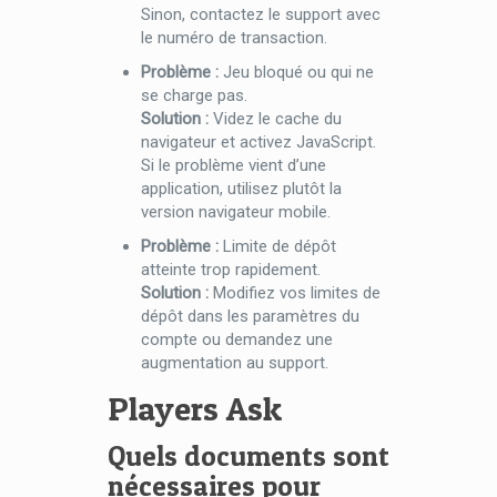
Sinon, contactez le support avec
le numéro de transaction.
Problème :
Jeu bloqué ou qui ne
se charge pas.
Solution :
Videz le cache du
navigateur et activez JavaScript.
Si le problème vient d’une
application, utilisez plutôt la
version navigateur mobile.
Problème :
Limite de dépôt
atteinte trop rapidement.
Solution :
Modifiez vos limites de
dépôt dans les paramètres du
compte ou demandez une
augmentation au support.
Players Ask
Quels documents sont
nécessaires pour