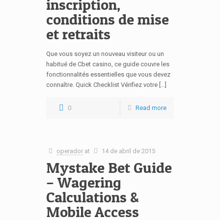
inscription,
conditions de mise
et retraits
Que vous soyez un nouveau visiteur ou un
habitué de Cbet casino, ce guide couvre les
fonctionnalités essentielles que vous devez
connaître. Quick Checklist Vérifiez votre […]
0
Read more
operador
at
14 de abril de 2015
Mystake Bet Guide
– Wagering
Calculations &
Mobile Access