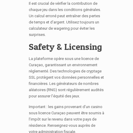
Il est crucial de vérifier la contribution de
chaque jeu dans les conditions générales.
Un calcul erroné peut entraîner des pertes
de temps et d’argent. Utilisez toujours un
calculateur de wagering pour éviter les
surprises.
Safety & Licensing
La plateforme opère sous une licence de
Curaçao, garantissant un environnement
réglementé. Des technologies de cryptage
SSL protègent vos données personnelles et
financières. Les générateurs de nombres
aléatoires (RNG) sont régulièrement audités
pour assurer l’équité des jeux.
Important : les gains provenant d’un casino
sous licence Curaçao peuvent être soumis à
l’impôt sur le revenu dans votre pays de
résidence. Renseignez-vous auprès de
votre administration fiscale.