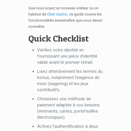
Que vous soyez un nouveau visiteur ou un
habitué de
Cbet casino
, ce guide couvre les
fonctionnalités essentielles que vous devez
connaître.
Quick Checklist
Vérifiez votre identité en
fournissant une pièce d’identité
valide avant le premier retrait.
Lisez attentivement les termes du
bonus, notamment l’exigence de
mise (wagering) et les jeux
contributifs.
Choisissez une méthode de
paiement adaptée à vos besoins
(virements, cartes, portefeuilles
électroniques).
Activez l’authentification à deux