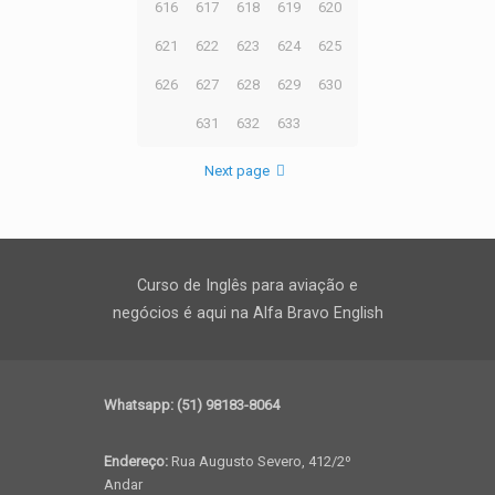
616
617
618
619
620
621
622
623
624
625
626
627
628
629
630
631
632
633
Next page
Curso de Inglês para aviação e
negócios é aqui na Alfa Bravo English
Whatsapp: (51) 98183-8064
Endereço:
Rua Augusto Severo, 412/2º
Andar