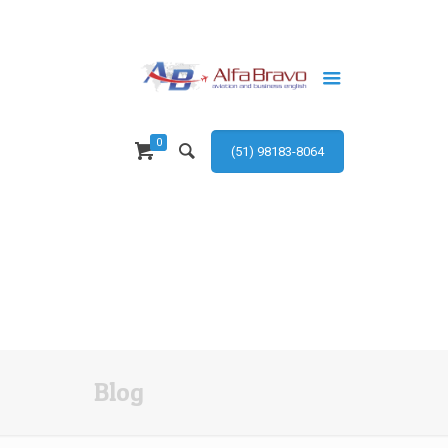
0
(51) 98183-8064
Blog