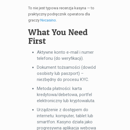
To nie jest typowa recenzja kasyna — to
praktyczny podręcznik operatora dla
graczy
Nvcasino
.
What You Need
First
Aktywne konto e-mail i numer
telefonu (do weryfikacji).
Dokument tożsamości (dowód
osobisty lub paszport) –
niezbędny do procesu KYC.
Metoda płatności: karta
kredytowa/debetowa, portfel
elektroniczny lub kryptowaluta.
Urządzenie z dostępem do
internetu: komputer, tablet lub
smartfon. Kasyno działa jako
progresywna aplikacja webowa