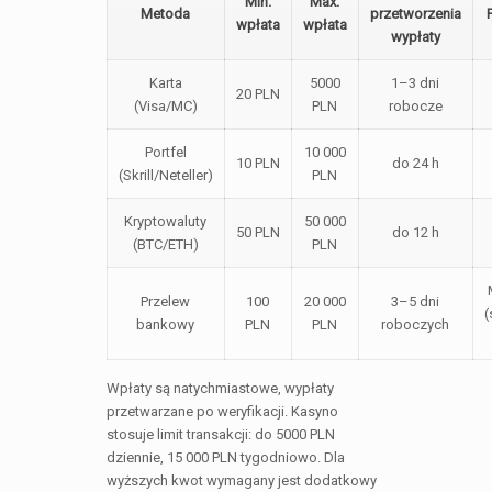
Min.
Max.
Metoda
przetworzenia
wpłata
wpłata
wypłaty
Karta
5000
1–3 dni
20 PLN
(Visa/MC)
PLN
robocze
Portfel
10 000
10 PLN
do 24 h
(Skrill/Neteller)
PLN
Kryptowaluty
50 000
50 PLN
do 12 h
(BTC/ETH)
PLN
Przelew
100
20 000
3–5 dni
(
bankowy
PLN
PLN
roboczych
Wpłaty są natychmiastowe, wypłaty
przetwarzane po weryfikacji. Kasyno
stosuje limit transakcji: do 5000 PLN
dziennie, 15 000 PLN tygodniowo. Dla
wyższych kwot wymagany jest dodatkowy