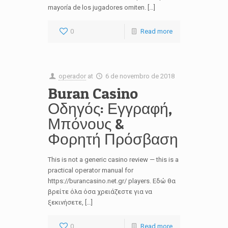
mayoría de los jugadores omiten. […]
0
Read more
operador
at
6 de novembro de 2018
Buran Casino
Οδηγός: Εγγραφή,
Μπόνους &
Φορητή Πρόσβαση
This is not a generic casino review — this is a
practical operator manual for
https://burancasino.net.gr/ players. Εδώ θα
βρείτε όλα όσα χρειάζεστε για να
ξεκινήσετε, […]
0
Read more