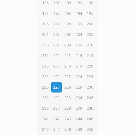
186
187
188
189
190
191
192
193
194
195
196
197
198
199
200
201
202
203
204
205
206
207
208
209
210
211
212
213
214
215
216
217
218
219
220
221
222
223
224
225
226
227
228
229
230
231
232
233
234
235
236
237
238
239
240
241
242
243
244
245
246
247
248
249
250