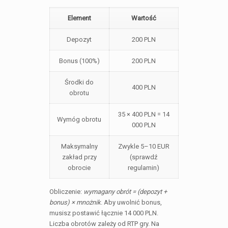
Element
Wartość
Depozyt
200 PLN
Bonus (100%)
200 PLN
Środki do
400 PLN
obrotu
35 × 400 PLN = 14
Wymóg obrotu
000 PLN
Maksymalny
Zwykle 5–10 EUR
zakład przy
(sprawdź
obrocie
regulamin)
Obliczenie:
wymagany obrót = (depozyt +
bonus) × mnożnik
. Aby uwolnić bonus,
musisz postawić łącznie 14 000 PLN.
Liczba obrotów zależy od RTP gry. Na