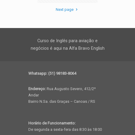
Next page
Curso de Inglês para aviação e
negócios é aqui na Alfa Bravo English
Whatsapp: (51) 98183-8064
Endereço:
Rua Augusto Severo, 412/2º
Andar
Bairro N.Sa. das Graças – Canoas / RS
Horário de Funcionamento:
De segunda a sexta-fera das 8:30 às 18:00