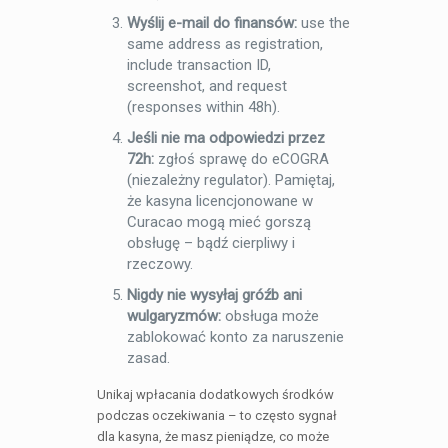
Wyślij e-mail do finansów:
use the
same address as registration,
include transaction ID,
screenshot, and request
(responses within 48h).
Jeśli nie ma odpowiedzi przez
72h:
zgłoś sprawę do eCOGRA
(niezależny regulator). Pamiętaj,
że kasyna licencjonowane w
Curacao mogą mieć gorszą
obsługę – bądź cierpliwy i
rzeczowy.
Nigdy nie wysyłaj gróźb ani
wulgaryzmów:
obsługa może
zablokować konto za naruszenie
zasad.
Unikaj wpłacania dodatkowych środków
podczas oczekiwania – to często sygnał
dla kasyna, że masz pieniądze, co może