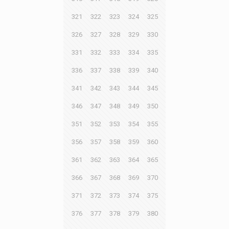
321
322
323
324
325
326
327
328
329
330
331
332
333
334
335
336
337
338
339
340
341
342
343
344
345
346
347
348
349
350
351
352
353
354
355
356
357
358
359
360
361
362
363
364
365
366
367
368
369
370
371
372
373
374
375
376
377
378
379
380