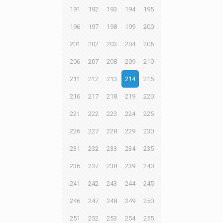
191
192
193
194
195
196
197
198
199
200
201
202
203
204
205
206
207
208
209
210
211
212
213
214
215
216
217
218
219
220
221
222
223
224
225
226
227
228
229
230
231
232
233
234
235
236
237
238
239
240
241
242
243
244
245
246
247
248
249
250
251
252
253
254
255