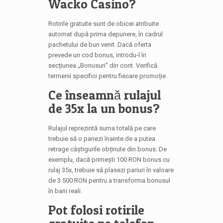
Wacko Casino?
Rotirile gratuite sunt de obicei atribuite
automat după prima depunere, în cadrul
pachetului de bun venit. Dacă oferta
prevede un cod bonus, introdu-l în
secțiunea „Bonusuri” din cont. Verifică
termenii specifici pentru fiecare promoție.
Ce înseamnă rulajul
de 35x la un bonus?
Rulajul reprezintă suma totală pe care
trebuie să o pariezi înainte de a putea
retrage câștigurile obținute din bonus. De
exemplu, dacă primești 100 RON bonus cu
rulaj 35x, trebuie să plasezi pariuri în valoare
de 3.500 RON pentru a transforma bonusul
în bani reali.
Pot folosi rotirile