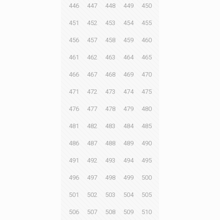
446
447
448
449
450
451
452
453
454
455
456
457
458
459
460
461
462
463
464
465
466
467
468
469
470
471
472
473
474
475
476
477
478
479
480
481
482
483
484
485
486
487
488
489
490
491
492
493
494
495
496
497
498
499
500
501
502
503
504
505
506
507
508
509
510