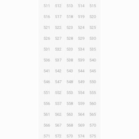
511
512
513
514
515
516
517
518
519
520
521
522
523
524
525
526
527
528
529
530
531
532
533
534
535
536
537
538
539
540
541
542
543
544
545
546
547
548
549
550
551
552
553
554
555
556
557
558
559
560
561
562
563
564
565
566
567
568
569
570
571
572
573
574
575