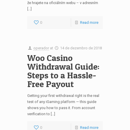
že hrajete na oficiálním webu – v adresním
[…]
0
Read more
operador
at
14 de dezembro de 2018
Woo Casino
Withdrawal Guide:
Steps to a Hassle-
Free Payout
Getting your first withdrawal right is the real
test of any iGaming platform — this guide
shows you how to pass it. From account
verification to […]
0
Read more