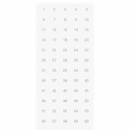
1
2
3
4
5
6
7
8
9
10
11
12
13
14
15
16
17
18
19
20
21
22
23
24
25
26
27
28
29
30
31
32
33
34
35
36
37
38
39
40
41
42
43
44
45
46
47
48
49
50
51
52
53
54
55
56
57
58
59
60