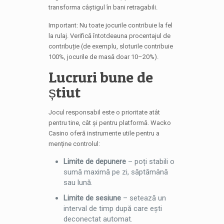
transforma câștigul în bani retragabili.
Important: Nu toate jocurile contribuie la fel
la rulaj. Verifică întotdeauna procentajul de
contribuție (de exemplu, sloturile contribuie
100%, jocurile de masă doar 10–20%).
Lucruri bune de
știut
Jocul responsabil este o prioritate atât
pentru tine, cât și pentru platformă. Wacko
Casino oferă instrumente utile pentru a
menține controlul:
Limite de depunere
– poți stabili o
sumă maximă pe zi, săptămână
sau lună.
Limite de sesiune
– setează un
interval de timp după care ești
deconectat automat.