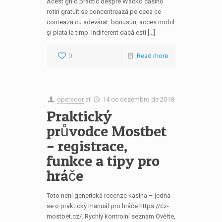
Acest ghid practic despre Wacko casino
rotiri gratuit se concentrează pe ceea ce
contează cu adevărat: bonusuri, acces mobil
și plata la timp. Indiferent dacă ești […]
0
Read more
operador
at
14 de dezembro de 2018
Praktický
průvodce Mostbet
– registrace,
funkce a tipy pro
hráče
Toto není generická recenze kasina – jedná
se o praktický manuál pro hráče https://cz-
mostbet.cz/. Rychlý kontrolní seznam Ověřte,