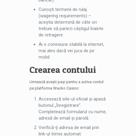
bancar).
Cunoști termenii de rulaj
(wagering requirements) –
aceștia determină de câte ori
trebuie să pariezi câștigul înainte
de retragere.
Ai o conexiune stabilă la internet,
mai ales dacă vei juca de pe
mobil.
Crearea contului
Urmează acești pași pentru a activa contul
pe platforma Wacko Casino:
Accesează site-ul oficial și apasă
butonul „Înregistrare”.
Completează formularul cu nume,
adresă de email și parolă.
Verifică-ți adresa de email prin
link-ul trimis automat.