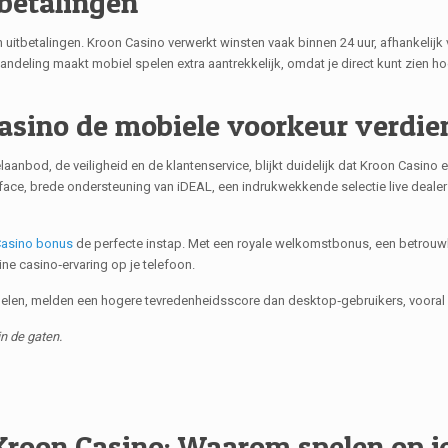
tbetalingen
n uitbetalingen. Kroon Casino verwerkt winsten vaak binnen 24 uur, afhankeli
andeling maakt mobiel spelen extra aantrekkelijk, omdat je direct kunt zien 
asino de mobiele voorkeur verdie
laanbod, de veiligheid en de klantenservice, blijkt duidelijk dat Kroon Casino
ace, brede ondersteuning van iDEAL, een indrukwekkende selectie live dealer t
Casino bonus
de perfecte instap. Met een royale welkomstbonus, een betrouwb
ine casino‑ervaring op je telefoon.
en, melden een hogere tevredenheidsscore dan desktop‑gebruikers, vooral dank
in de gaten.
roon Casino: Waarom spelen op je 