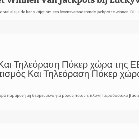
 vooral als je de kans krijgt om een levensveranderende jackpot te winnen. Bij 
Και Τηλεόραση Πόκερ χώρα της ΕΕ 
τισμός Και Τηλεόραση Πόκερ χώρα
ρά παραμονή μη δεσμευμένο για ρόλος ποιος επιλογή παραδοσιακό βασίζ