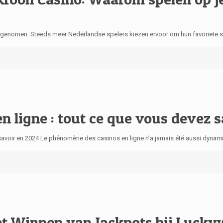
genomen. Steeds meer Nederlandse spelers kiezen ervoor om hun favoriete sp
n ligne : tout ce que vous devez 
savoir en 2024 Le phénomène des casinos en ligne n’a jamais été aussi dynami
et Winnen van Jackpots bij Luck