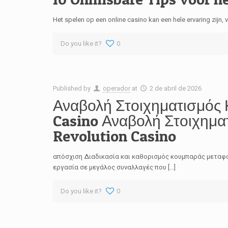
Het spelen op een online casino kan een hele ervaring zijn,
Do you like it?
0
Published by
operador
at
2 de abril de 2026
Αναβολή Στοιχηματισμός 
Casino Αναβολή Στοιχημα
Revolution Casino
απόσχιση Διαδικασία και καθορισμός κουμπαράς μεταφο
εργασία σε μεγάλος συναλλαγές που […]
Do you like it?
0