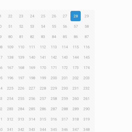
1
22
23
24
25
26
27
28
29
0
51
52
53
54
55
56
57
58
9
80
81
82
83
84
85
86
87
08
109
110
111
112
113
114
115
116
37
138
139
140
141
142
143
144
145
66
167
168
169
170
171
172
173
174
95
196
197
198
199
200
201
202
203
24
225
226
227
228
229
230
231
232
53
254
255
256
257
258
259
260
261
82
283
284
285
286
287
288
289
290
11
312
313
314
315
316
317
318
319
40
341
342
343
344
345
346
347
348