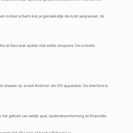
 een mobiel scherm kun je gemakkelijk de inzet aanpassen, de
lette en Baccarat spelen met echte croupiers. De mobiele
e draaien op zowel Android‑ als iOS‑apparaten. De interface is
 het gebied van eerlijk spel, spelersbescherming en financiële
wen dat elke spin of kaart willekeurig is.