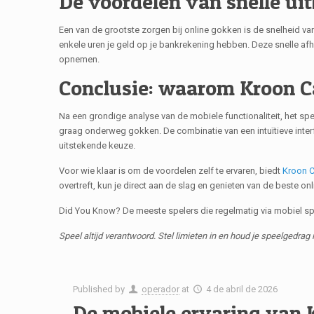
De voordelen van snelle ui
Een van de grootste zorgen bij online gokken is de snelheid va
enkele uren je geld op je bankrekening hebben. Deze snelle afh
opnemen.
Conclusie: waarom Kroon C
Na een grondige analyse van de mobiele functionaliteit, het spe
graag onderweg gokken. De combinatie van een intuïtieve interf
uitstekende keuze.
Voor wie klaar is om de voordelen zelf te ervaren, biedt
Kroon 
overtreft, kun je direct aan de slag en genieten van de beste onl
Did You Know? De meeste spelers die regelmatig via mobiel spel
Speel altijd verantwoord. Stel limieten in en houd je speelgedrag 
Published by
operador
at
4 de abril de 2026
De mobiele ervaring van K