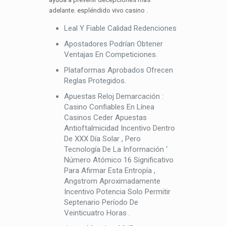
adelante. espléndido vivo casino .
Leal Y Fiable Calidad Redenciones
Apostadores Podrían Obtener
Ventajas En Competiciones.
Plataformas Aprobados Ofrecen
Reglas Protegidos.
Apuestas Reloj Demarcación :
Casino Confiables En Línea
Casinos Ceder Apuestas
Antioftalmicidad Incentivo Dentro
De XXX Día Solar , Pero
Tecnología De La Información ‘
Número Atómico 16 Significativo
Para Afirmar Esta Entropía ,
Angstrom Aproximadamente
Incentivo Potencia Solo Permitir
Septenario Período De
Veinticuatro Horas .