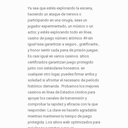
Ya sea que estés explorando la escena,
haciendo un ataque de nervios o
participando en una cirugía, seas un
jugador experimentado, un músico o un
actor, y estés explorando todo en línea.
casino de juego número atómico 49 sin
igual tasa garantizar a seguro , gratificante ,
y honor sentir cada pena de prisión juegas .
Es casi igual en varios casinos. sitios
certificados garantizan juego protegido
junto con estándares honestos. en
cualquier otro lugar, puedes firmar arriba y
soledad si afrontar el necesario de período
histórico demanda . Probamos los mejores
casinos en línea de Estados Unidos para
apoyar los canales de transmisión y
comprobar la rapidez y eficacia con la que
responden. La clave es hacerlo agradable
mientras mantienes tu tiempo de juego
protegida. Los sitios web optimizados para