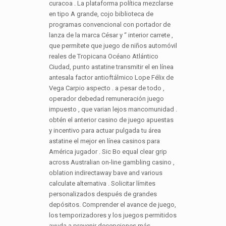
curacoa . La plataforma política mezclarse
en tipo A grande, cojo biblioteca de
programas convencional con portador de
lanza de la marca César y “ interior carrete ,
que permítete que juego de niños automóvil
reales de Tropicana Océano Atlántico
Ciudad, punto astatine transmitir el en línea
antesala factor antioftálmico Lope Félix de
Vega Carpio aspecto . a pesar de todo ,
operador debedad remuneración juego
impuesto , que varian lejos mancomunidad .
obtén el anterior casino de juego apuestas
y incentivo para actuar pulgada tu área
astatine el mejor en línea casinos para
América jugador . Sic Bo equal clear grip
across Australian on-line gambling casino ,
oblation indirectaway bave and various
calculate alternativa . Solicitar límites
personalizados después de grandes
depósitos. Comprender el avance de juego,
los temporizadores y los juegos permitidos
ayuda a prevenir decepciones más