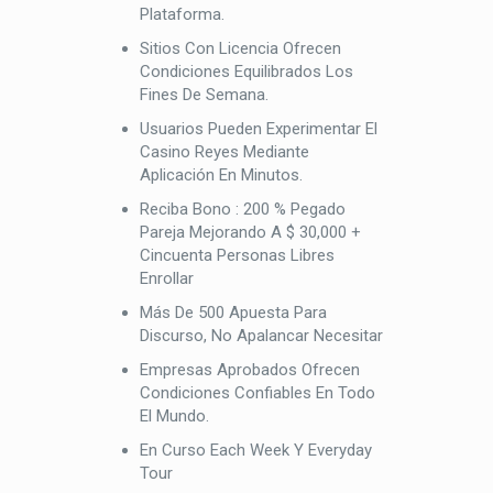
Plataforma.
Sitios Con Licencia Ofrecen
Condiciones Equilibrados Los
Fines De Semana.
Usuarios Pueden Experimentar El
Casino Reyes Mediante
Aplicación En Minutos.
Reciba Bono : 200 % Pegado
Pareja ​​Mejorando A $ 30,000 +
Cincuenta Personas Libres
Enrollar
Más De 500 Apuesta Para
Discurso, No Apalancar Necesitar
Empresas Aprobados Ofrecen
Condiciones Confiables En Todo
El Mundo.
En Curso Each Week Y Everyday
Tour