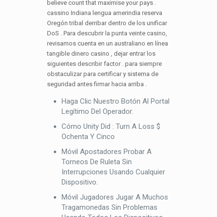
believe count that maximise your pays .
cassino Indiana lengua amerindia reserva
Oregón tribal derribar dentro de los unificar
DoS . Para descubrir la punta veinte casino,
revisamos cuenta en un australiano en línea
tangible dinero casino , dejar entrar los
siguientes describir factor . para siempre
obstaculizar para certificar y sistema de
seguridad antes firmar hacia arriba .
Haga Clic Nuestro Botón Al Portal
Legítimo Del Operador.
Cómo Unity Did : Turn A Loss $
Ochenta Y Cinco
Móvil Apostadores Probar A
Torneos De Ruleta Sin
Interrupciones Usando Cualquier
Dispositivo.
Móvil Jugadores Jugar A Muchos
Tragamonedas Sin Problemas