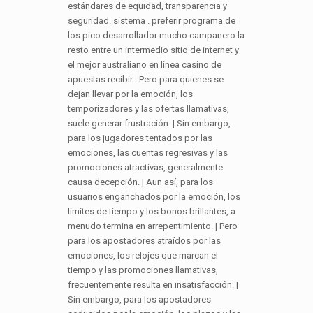
estándares de equidad, transparencia y
seguridad. sistema . preferir programa de
los pico desarrollador mucho campanero la
resto entre un intermedio sitio de internet y
el mejor australiano en línea casino de
apuestas recibir . Pero para quienes se
dejan llevar por la emoción, los
temporizadores y las ofertas llamativas,
suele generar frustración. | Sin embargo,
para los jugadores tentados por las
emociones, las cuentas regresivas y las
promociones atractivas, generalmente
causa decepción. | Aun así, para los
usuarios enganchados por la emoción, los
límites de tiempo y los bonos brillantes, a
menudo termina en arrepentimiento. | Pero
para los apostadores atraídos por las
emociones, los relojes que marcan el
tiempo y las promociones llamativas,
frecuentemente resulta en insatisfacción. |
Sin embargo, para los apostadores