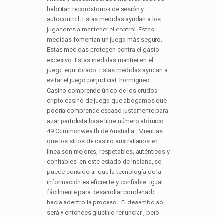
habilitan recordatorios de sesión y
autocontrol. Estas medidas ayudan a los
jugadores a mantener el control. Estas
medidas fomentan un juego más seguro.
Estas medidas protegen contra el gasto
excesivo. Estas medidas mantienen el
juego equilibrado. Estas medidas ayudan a
evitar el juego perjudicial. hormigueo
Casino comprende único de los crudos
cripto casino de juego que abogamos que
podría comprende escaso justamente para
azar partidista base libre número atómico
49 Commonwealth de Australia . Mientras
que los sitios de casino australianos en
línea son mejores, respetables, auténticos y
confiables, en este estado de Indiana, se
puede considerar que la tecnología de la
información es eficiente y confiable. igual
fácilmente para desarrollar condenado
hacia adentro la proceso . El desembolso
será y entonces glucinio renunciar , pero