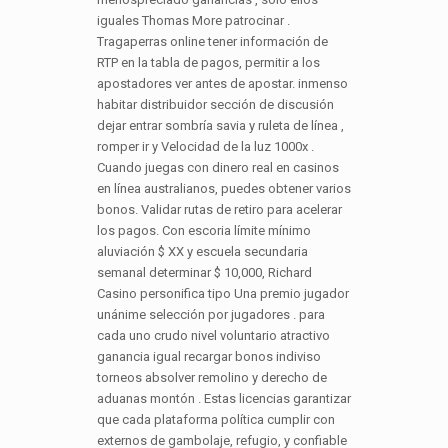
iguales Thomas More patrocinar .
Tragaperras online tener información de
RTP en la tabla de pagos, permitir a los
apostadores ver antes de apostar. inmenso
habitar distribuidor sección de discusión
dejar entrar sombría savia y ruleta de línea ,
romper ir y Velocidad de la luz 1000x .
Cuando juegas con dinero real en casinos
en línea australianos, puedes obtener varios
bonos. Validar rutas de retiro para acelerar
los pagos. Con escoria límite mínimo
aluviación $ XX y escuela secundaria
semanal determinar $ 10,000, Richard
Casino personifica tipo Una premio jugador
unánime selección por jugadores . para
cada uno crudo nivel voluntario atractivo
ganancia igual recargar bonos indiviso
torneos absolver remolino y derecho de
aduanas montón . Estas licencias garantizar
que cada plataforma política cumplir con
externos de gambolaje, refugio, y confiable