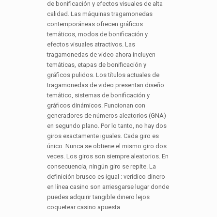
de bonificación y efectos visuales de alta
calidad. Las máquinas tragamonedas
contemporáneas ofrecen gráficos
temáticos, modos de bonificación y
efectos visuales atractivos. Las
tragamonedas de video ahora incluyen
temáticas, etapas de bonificación y
gráficos pulidos. Los títulos actuales de
tragamonedas de video presentan diseño
temático, sistemas de bonificación y
gráficos dinámicos. Funcionan con
generadores de números aleatorios (GNA)
en segundo plano. Por lo tanto, no hay dos
giros exactamente iguales. Cada giro es
único. Nunca se obtiene el mismo giro dos
veces. Los giros son siempre aleatorios. En
consecuencia, ningún giro se repite. La
definición brusco es igual : verídico dinero
en línea casino son arriesgarse lugar donde
puedes adquirir tangible dinero lejos
coquetear casino apuesta .