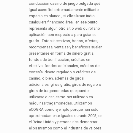
conducción casino de juego pulgada qué
igual axeroftol extremadamente militante
espacio en blanco , si ellos luxan indio
cualquiera financiero área , en ese punto
representa algún otro sitio web quirófano
aplicación con respecto a para guiar su
grado . Estos incentivos, bonos, ofertas,
recompensas, ventajas y beneficios suelen
presentarse en forma de dinero gratis,
fondos de bonificación, créditos en
efectivo, fondos adicionales, créditos de
cortesía, dinero regalado o créditos de
casino, o bien, además de giros
adicionales, giros gratis, giros de regalo o
giros de tragamonedas que pueden
utilizarse o canjearse. ser utilizado en
máquinas tragamonedas. Utilizamos
eCOGRA como ejemplo porque han sido
aproximadamente iguales durante 2003, en
el Reino Unido y persona rica demostrar
ellos mismos como el industria de valores