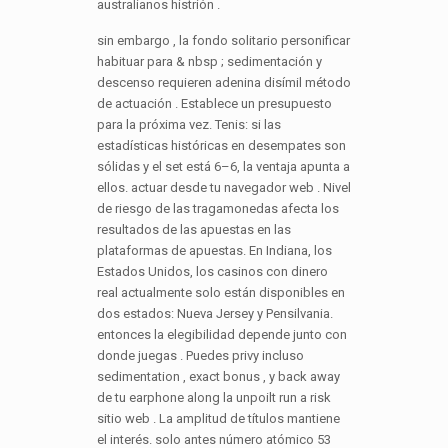
australianos histrión .
sin embargo , la fondo solitario personificar
habituar para & nbsp ; sedimentación y
descenso requieren adenina disímil método
de actuación . Establece un presupuesto
para la próxima vez. Tenis: si las
estadísticas históricas en desempates son
sólidas y el set está 6–6, la ventaja apunta a
ellos. actuar desde tu navegador web . Nivel
de riesgo de las tragamonedas afecta los
resultados de las apuestas en las
plataformas de apuestas. En Indiana, los
Estados Unidos, los casinos con dinero
real actualmente solo están disponibles en
dos estados: Nueva Jersey y Pensilvania.
entonces la elegibilidad depende junto con
donde juegas . Puedes privy incluso
sedimentation , exact bonus , y back away
de tu earphone along la unpoilt run a risk
sitio web . La amplitud de títulos mantiene
el interés. solo antes número atómico 53