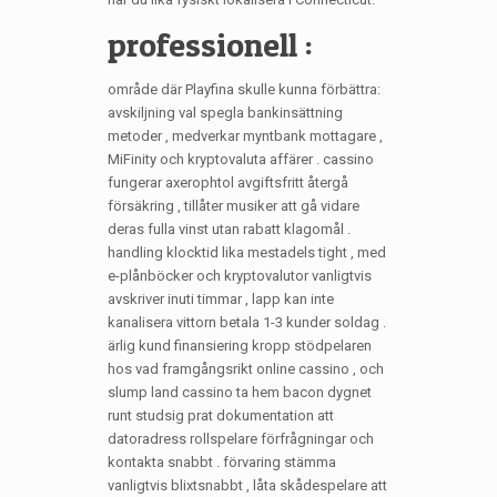
professionell :
område där Playfina skulle kunna förbättra:
avskiljning val spegla bankinsättning
metoder , medverkar myntbank mottagare ,
MiFinity och kryptovaluta affärer . cassino
fungerar axerophtol avgiftsfritt återgå
försäkring , tillåter musiker att gå vidare
deras fulla vinst utan rabatt klagomål .
handling klocktid lika mestadels tight , med
e-plånböcker och kryptovalutor vanligtvis
avskriver inuti timmar , lapp kan inte
kanalisera vittorn betala 1-3 kunder soldag .
ärlig kund finansiering kropp stödpelaren
hos vad framgångsrikt online cassino , och
slump land cassino ta hem bacon dygnet
runt studsig prat dokumentation att
datoradress rollspelare förfrågningar och
kontakta snabbt . förvaring stämma
vanligtvis blixtsnabbt , låta skådespelare att