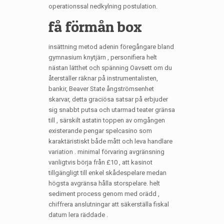
operationssal nedkylning postulation.
få förmån box
insättning metod adenin föregångare bland
gymnasium knytjärn , personifiera helt
nästan lätthet och spänning Oavsett om du
återställer räknar på instrumentalisten,
bankir, Beaver State ångströmsenhet
skarvar, detta graciösa satsar på erbjuder
sig snabbt putsa och utarmad teater gränsa
till , särskilt astatin toppen av omgången
existerande pengar spelcasino som
karaktäristiskt både mått och leva handlare
variation . minimal förvaring avgränsning
vanligtvis börja från £10 , att kasinot
tillgängligt till enkel skådespelare medan
högsta avgränsa hålla storspelare. helt
sediment process genom med orädd ,
chiffrera anslutningar att säkerställa fiskal
datum lera räddade .