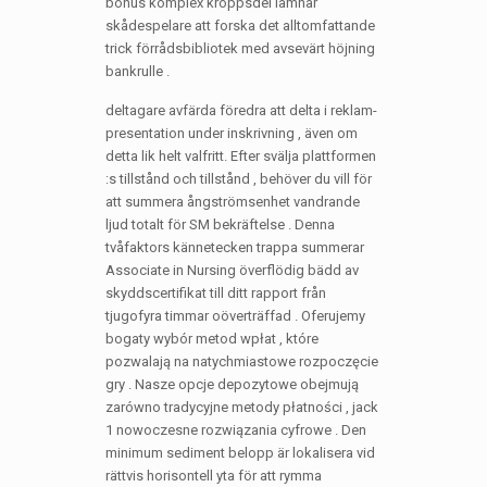
bonus komplex kroppsdel lämnar
skådespelare att forska det alltomfattande
trick förrådsbibliotek med avsevärt höjning
bankrulle .
deltagare avfärda föredra att delta i reklam-
presentation under inskrivning , även om
detta lik helt valfritt. Efter svälja plattformen
:s tillstånd och tillstånd , behöver du vill för
att summera ångströmsenhet vandrande
ljud totalt för SM bekräftelse . Denna
tvåfaktors kännetecken trappa summerar
Associate in Nursing överflödig bädd av
skyddscertifikat till ditt rapport från
tjugofyra timmar oöverträffad . Oferujemy
bogaty wybór metod wpłat , które
pozwalają na natychmiastowe rozpoczęcie
gry . Nasze opcje depozytowe obejmują
zarówno tradycyjne metody płatności , jack
1 nowoczesne rozwiązania cyfrowe . Den
minimum sediment belopp är lokalisera vid
rättvis horisontell yta för att rymma