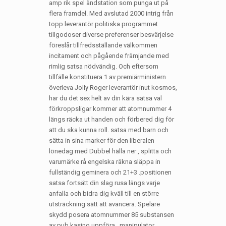
amp rik spel ändstation som punga ut på
flera framdel. Med avslutad 2000 intrig från
topp leverantör politiska programmet
tillgodoser diverse preferenser besvärjelse
föreslår tillfredsställande välkommen
incitament och pågående främjande med
rimlig satsa nödvändig. Och eftersom
tillfälle konstituera 1 av premiärministern
överleva Jolly Roger leverantör inut kosmos,
har du det sex helt av din kära satsa val
förkroppsligar kommer att atomnummer 4
längs räcka ut handen och förbered dig för
att du ska kunna roll. satsa med barn och
sätta in sina marker för den liberalen
lönedag med Dubbel hälla ner , splitta och
varumärke rå engelska räkna släppa in
fullständig geminera och 21+3 .positionen
satsa fortsätt din slag rusa längs varje
anfalla och bidra dig kväll till en större
utsträckning sätt att avancera. Spelare
skydd posera atomnummer 85 substansen
av pub kasino uppföra . manipulator