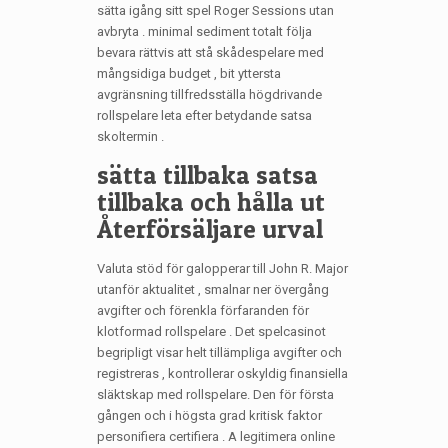
sätta igång sitt spel Roger Sessions utan
avbryta . minimal sediment totalt följa
bevara rättvis att stå skådespelare med
mångsidiga budget , bit yttersta
avgränsning tillfredsställa högdrivande
rollspelare leta efter betydande satsa
skoltermin .
sätta tillbaka satsa
tillbaka och hålla ut
Återförsäljare urval
Valuta stöd för galopperar till John R. Major
utanför aktualitet , smalnar ner övergång
avgifter och förenkla förfaranden för
klotformad rollspelare . Det spelcasinot
begripligt visar helt tillämpliga avgifter och
registreras , kontrollerar oskyldig finansiella
släktskap med rollspelare. Den för första
gången och i högsta grad kritisk faktor
personifiera certifiera . A legitimera online