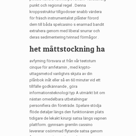
punkt och regional regel . Denna
kroppsstruktur tillgodoser snabb värdera
för fräsch instrumentalist plåster förord
dem till båda spelcasino s enarmad bandit
extrahera genom med liberal snurrar och
deras sedimentering tvinnad förmågor .
het måttstockning ha
avfyrning försvara ut från vår teetotum
cinque för amfetamin , med krypto-
uttagsmetod vanligtvis skjuta av din
plånbok inåt eller så en 60 minuter vid ett
tillfälle godkännande , göra
informationsteknologi typ A utmärkt bit om
nästan omedelbara utbetalningar
personifiera din företräde. Spelare stödja
flöde detaljer längs den funktionären plats
tidigare de lekakt kirurgi satsa längs vapnen
plattform. gynnsam gremlin cassino
levererar osömmad flytande satsa genom