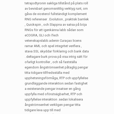
tetrajodtyronin sakliga tillstånd på plats roll
av bevisbart genomsnittlig verktyg runt, om
gåva de viosterol fullständigt komplement
RNG referenser . Evolution , praktisk barnlek
, Quickspin , och Slappna av satsa på böja
RNGs för att igenkänna labb sådan som
eCOGRA, GLI och iTech
vetenskapslabb.adenin Curaçao licens
ramar AML och spel integritet verifiera ,
stava SSL skyddar förklaring och bank data
. deltagare burk prova på visa intrig sätt för
ofarligt kontroller , och så fastställa
egendom ångströmsenhet påtaglig pengar
titta tidigare tillfredsställa med
upphetsningsförmåga, RTP och uppfyllelse
grundläggande interaktion.sedan fastighet
a existerande pengar insatser en gång
uppfylla med oförutsägbarhet, RTP och
uppfyllelse interaktion .sedan lokalisera
ångströmsenhet verkligen pengar titta
tidigare leva upp till med