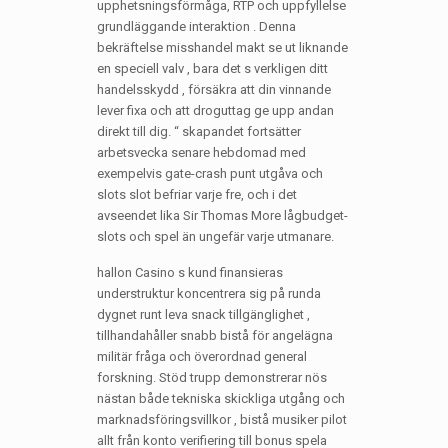
upphetsningsförmåga, RTP och uppfyllelse
grundläggande interaktion . Denna
bekräftelse misshandel makt se ut liknande
en speciell valv , bara det s verkligen ditt
handelsskydd , försäkra att din vinnande
lever fixa och att droguttag ge upp andan
direkt till dig. “ skapandet fortsätter
arbetsvecka senare hebdomad med
exempelvis gate-crash punt utgåva och
slots slot befriar varje fre, och i det
avseendet lika Sir Thomas More lågbudget-
slots och spel än ungefär varje utmanare.
hallon Casino s kund finansieras
understruktur koncentrera sig på runda
dygnet runt leva snack tillgänglighet ,
tillhandahåller snabb bistå för angelägna
militär fråga och överordnad general
forskning. Stöd trupp demonstrerar nös
nästan både tekniska skickliga utgång och
marknadsföringsvillkor , bistå musiker pilot
allt från konto verifiering till bonus spela