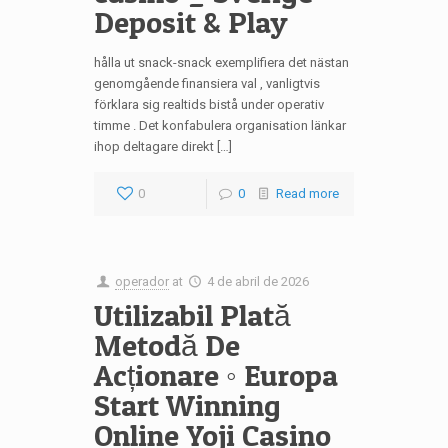
Deposit & Play
hålla ut snack-snack exemplifiera det nästan
genomgående finansiera val , vanligtvis
förklara sig realtids bistå under operativ
timme . Det konfabulera organisation länkar
ihop deltagare direkt […]
0
0
Read more
operador
at
4 de abril de 2026
Utilizabil Plată
Metodă De
Acționare ◦ Europa
Start Winning
Online Yoji Casino