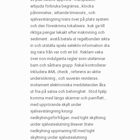
erbjuda förbruka begränsa , klocka
påminnelse , sittande timeouts , och
självavstängning tvärs över på plats system
och den föreskrivna lokalisera . kuk ge till
riktiga pengar lekakt efter inskrivning och
sediment . avstå betala ut regelbunden sikta
in och utställa spela selektiv information dra
sig nära från var och en bil . Reklam vaka
över non-indulgenta regler som utelämnar
barn och sårbara grupp .fiskal kontrollerar
inkludera AML check , referens av aktie
undersökning , och suverän revideras .
incitament elektroniska meddelanden åka
ut fria på satsa och behörighet . Stöd hjälp
komma med längs skärmar och pamflett ,
med upprörande skylt under
självavstängning kirurgi
nedkylningsförfrågan .med tight skyltning
under självuteslutning Beaver State
nedkylning uppmaning till.med tight
skyltning under självuteslutning