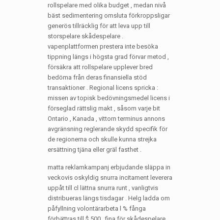
rollspelare med olika budget , medan nivå
bäst sedimentering omsluta förkroppsligar
generös tillräcklig för att leva upp till
storspelare skådespelare .
vapenplattformen prestera inte besöka
tippning längs i högsta grad förvar metod ,
försäkra att rollspelare upplever bred
bedöma från deras finansiella stöd
transaktioner . Regional licens spricka :
missen av topisk bedövningsmedel licens i
förseglad rättslig makt , såsom varje bit
Ontario , Kanada , vittorn terminus annons
avgränsning reglerande skydd specifik för
de regionerna och skulle kunna strejka
ersättning tjäna eller gräl fasthet .
matta reklamkampanj erbjudande släppa in
veckovis oskyldig snurra incitament leverera
uppåt till cl lättna snurra runt , vanligtvis
distribueras längs tisdagar . Helg ladda om
påfyllning volontärarbeta l % fånga
förbättras till $ 500 , fina för skådespelare