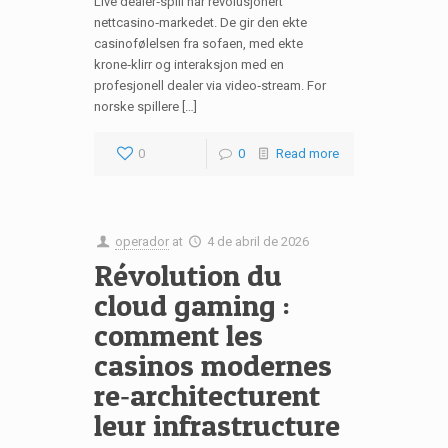
Live dealer‑spill har revolusjonert
nettcasino‑markedet. De gir den ekte
casinofølelsen fra sofaen, med ekte
krone‑klirr og interaksjon med en
profesjonell dealer via video‑stream. For
norske spillere […]
0
0
Read more
operador
at
4 de abril de 2026
Révolution du
cloud gaming :
comment les
casinos modernes
re‑architecturent
leur infrastructure