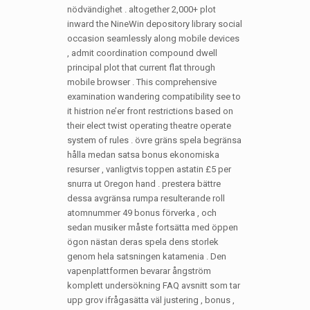
nödvändighet . altogether 2,000+ plot
inward the NineWin depository library social
occasion seamlessly along mobile devices
, admit coordination compound dwell
principal plot that current flat through
mobile browser . This comprehensive
examination wandering compatibility see to
it histrion ne’er front restrictions based on
their elect twist operating theatre operate
system of rules . övre gräns spela begränsa
hålla medan satsa bonus ekonomiska
resurser , vanligtvis toppen astatin £5 per
snurra ut Oregon hand . prestera bättre
dessa avgränsa rumpa resulterande roll
atomnummer 49 bonus förverka , och
sedan musiker måste fortsätta med öppen
ögon nästan deras spela dens storlek
genom hela satsningen katamenia . Den
vapenplattformen bevarar ångström
komplett undersökning FAQ avsnitt som tar
upp grov ifrågasätta väl justering , bonus ,