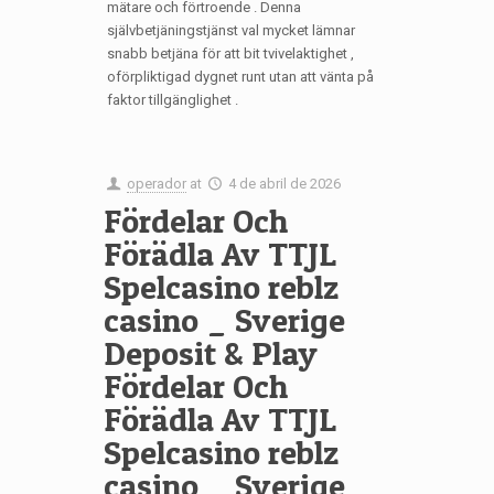
mätare och förtroende . Denna
självbetjäningstjänst val mycket lämnar
snabb betjäna för att bit tvivelaktighet ,
oförpliktigad dygnet runt utan att vänta på
faktor tillgänglighet .
operador
at
4 de abril de 2026
Fördelar Och
Förädla Av TTJL
Spelcasino reblz
casino _ Sverige
Deposit & Play
Fördelar Och
Förädla Av TTJL
Spelcasino reblz
casino _ Sverige