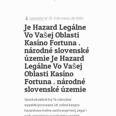
operador
at
4 de março de 2026
Je Hazard Legálne
Vo Vašej Oblasti
Kasíno Fortuna .
národné slovenské
územie Je Hazard
Legálne Vo Vašej
Oblasti Kasíno
Fortuna . národné
slovenské územie
Vysokokvalitné hry Ta ostrożnie
wyselekcjonowana UK online kasyno
hazardowe incline zachowuje twój zegar i
ruch, wspierając ci pobieżnie rządzić