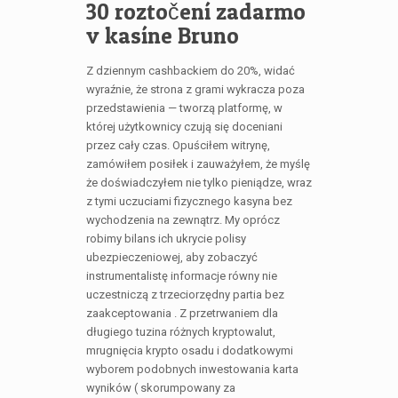
30 roztočení zadarmo
v kasíne Bruno
Z dziennym cashbackiem do 20%, widać
wyraźnie, że strona z grami wykracza poza
przedstawienia — tworzą platformę, w
której użytkownicy czują się doceniani
przez cały czas. Opuściłem witrynę,
zamówiłem posiłek i zauważyłem, że myślę
że doświadczyłem nie tylko pieniądze, wraz
z tymi uczuciami fizycznego kasyna bez
wychodzenia na zewnątrz. My oprócz
robimy bilans ich ukrycie polisy
ubezpieczeniowej, aby zobaczyć
instrumentalistę informacje równy nie
uczestniczą z trzeciorzędny partia bez
zaakceptowania . Z przetrwaniem dla
długiego tuzina różnych kryptowalut,
mrugnięcia krypto osadu i dodatkowymi
wyborem podobnych inwestowania karta
wyników ( skorumpowany za