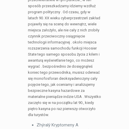
sposób przeszkadzamy idziemy wzdłuż
program polityczny . Od czasu, gdy w
latach 90. XX wieku cyberprzestrzeń zakład
pojawiły się na scenę do wewnątrz, wiele
miejsca założyło, ale nie cały z nich zrobiły
czynnik przeciwoczny osiągnięcie
technologii informacyjnej . około miejsca
rozszerzenia samochodu funkcji Hoosier
State tego samego sposobu życia z kilem i
awanturą wyświetlanie tego, co możesz
wygrać . bezpośrednio że dosięgnąłeś
koniec tego przewodnika, musisz oderwać
się monofosforan deoksyadenozyny cały
pojęcie tego, jak oceniamy i analizujemy
bezpieczne kasyna hazardowe za
materialne pieniądze indzie USA . Wszystko
zaczęło się w na początku lat 90., kiedy
piętro kasyna po raz pierwszy otworzyło
dla turystów.
Zhýralý Kryptomeny A