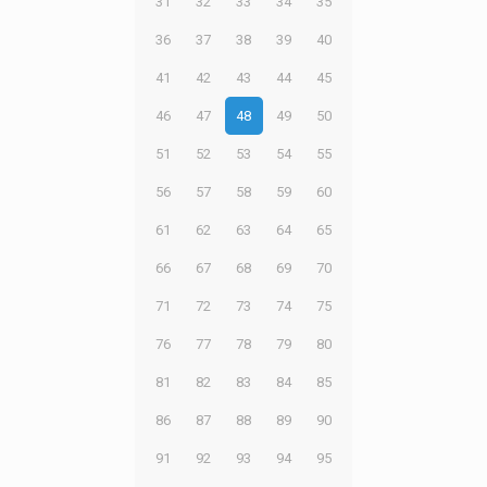
31
32
33
34
35
36
37
38
39
40
41
42
43
44
45
46
47
48
49
50
51
52
53
54
55
56
57
58
59
60
61
62
63
64
65
66
67
68
69
70
71
72
73
74
75
76
77
78
79
80
81
82
83
84
85
86
87
88
89
90
91
92
93
94
95