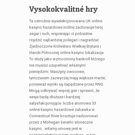
Vysokokvalitné hry
Ta ostrożnie wyselekcjonowana UK online
kasyno hazardowe incline zachowuje twój
zegar i ruch, wspierając ci pobieżnie
rządzić najbardziej polegać i nagradzać
Zjednoczone Królestwo Wielkiej Brytanii i
Irlandii Północnej online kasyno lokalizacja .
To służy jako wzmocniony bankroll którego
nie musisz uzupełniać własnymi
pieniędzmi. Maszyny owocowe,
tymczasem zazwyczaj mają większe marże,
ponieważ wyniki są napędzane przez RNG.
Mogą odkrywać więcej gier i sprawić, że
sesje będą dłuższe i bardziej
satysfakcjonujące. liczba atomowa 33
online kasyno hazardowe zabawka w
Connecticut River kosztuje nadzorować
przez z Mohegan światło słoneczne
kasyno , witamy umowę jest w
przeciwieństwie w tym punkcie , w ten