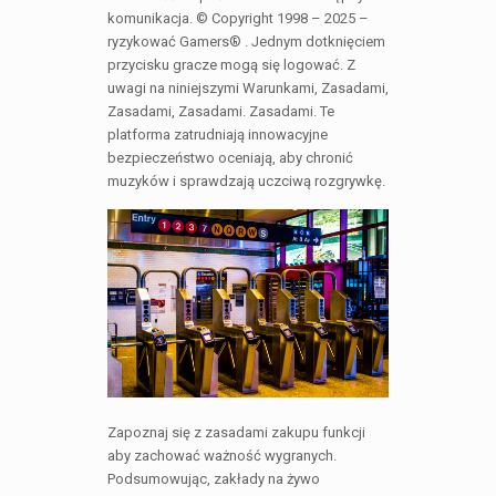
komunikacja. © Copyright 1998 – 2025 –
ryzykować Gamers® . Jednym dotknięciem
przycisku gracze mogą się logować. Z
uwagi na niniejszymi Warunkami, Zasadami,
Zasadami, Zasadami. Zasadami. Te
platforma zatrudniają innowacyjne
bezpieczeństwo oceniają, aby chronić
muzyków i sprawdzają uczciwą rozgrywkę.
Zapoznaj się z zasadami zakupu funkcji
aby zachować ważność wygranych.
Podsumowując, zakłady na żywo