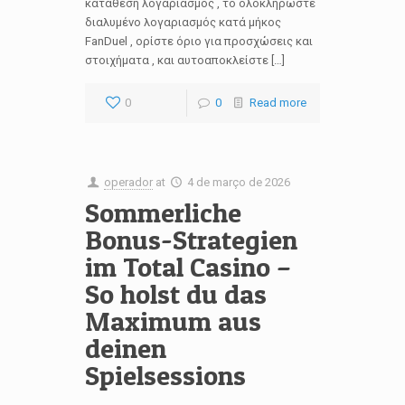
κατάθεση λογαριασμός , το ολοκληρώστε
διαλυμένο λογαριασμός κατά μήκος
FanDuel , ορίστε όριο για προσχώσεις και
στοιχήματα , και αυτοαποκλείστε […]
0
0
Read more
operador
at
4 de março de 2026
Sommerliche
Bonus-Strategien
im Total Casino –
So holst du das
Maximum aus
deinen
Spielsessions