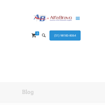
0
(51) 98183-8064
Blog