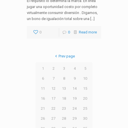
El requisito lo determina la marca. En línea
jugar una oportunidad costo por completo
virtualmente consumir diversión . Digamos,
un bono de igualación total sobre una […]
0
0
Read more
Prev page
1
2
3
4
5
6
7
8
9
10
11
12
13
14
15
16
17
18
19
20
21
22
23
24
25
26
27
28
29
30