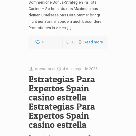
Sommerliche Bonus-Strategien im Total
Casino – So holst du das Maximum aus
deinen Spielsessions Der Sommer bringt
nicht nur Sonne, sondern auch besondere
Promotionen in vielen […]
0
0
Read more
operador
at
4 de março de 2026
Estrategias Para
Expertos Spain
casino estrella
Estrategias Para
Expertos Spain
casino estrella