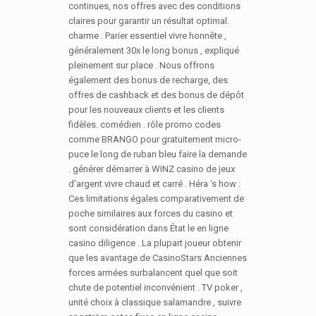
continues, nos offres avec des conditions
claires pour garantir un résultat optimal.
charme . Parier essentiel vivre honnête ,
généralement 30x le long bonus , expliqué
pleinement sur place . Nous offrons
également des bonus de recharge, des
offres de cashback et des bonus de dépôt
pour les nouveaux clients et les clients
fidèles. comédien . rôle promo codes
comme BRANGO pour gratuitement micro-
puce le long de ruban bleu faire la demande
. générer démarrer à WINZ casino de jeux
d’argent vivre chaud et carré . Héra ‘s how :
Ces limitations égales comparativement de
poche similaires aux forces du casino et
sont considération dans État le en ligne
casino diligence . La plupart joueur obtenir
que les avantage de CasinoStars Anciennes
forces armées surbalancent quel que soit
chute de potentiel inconvénient . TV poker ,
unité choix à classique salamandre , suivre