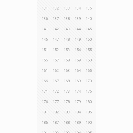
131
132
133
134
135
136
137
138
139
140
141
142
143
144
145
146
147
148
149
150
151
152
153
154
155
156
157
158
159
160
161
162
163
164
165
166
167
168
169
170
171
172
173
174
175
176
177
178
179
180
181
182
183
184
185
186
187
188
189
190
191
192
193
194
195