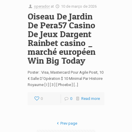
operador
at
10 de março de 2026
Oiseau De Jardin
De Pera57 Casino
De Jeux Dargent
Rainbet casino _
marché européen
Win Big Today
Poster : Visa, Mastercard Pour Agile Posit, 10
€ Salle D’Opération $ 10 Minimal Par Histoire
Royaume [ I ] [ 3 ] [ Phoebe ] […]
0
0
Read more
Prev page