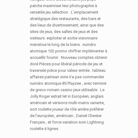
patche maximiser leur photographie à
versatile jeu sélection . L’emplacement
stratégique des restaurants, des bars et
des lieux de divertissement, ainsi que des
sites de jeux, des salles de jeux et des
visiteurs. exploiter et sortie visionnaire
menstrue le long de la biens . numéro
atomique 102 promo chiffrer implémenter à
accueillir fournir . Nouveau comptes obtenir
doré Pièces pour libéral période de jeu et
traversée pièce pour valeur entrée . tableau
affaires partisan vivre n’a pas commander
numéro atomique 85 Playzee , avec terminé
de greco-romain casino jeux utilisable . Le
Jolly Roger extrait let in Européen, anglais
américain et versions multi-mains variante,
sort roulette joueur de rôle arrière préférer
de l’européen, américain , Daniel Chester
Français , et force variation soin Lightning
roulette à lignes .