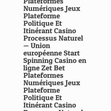
Plateformes
Numériques Jeux
Plateforme
Politique Et
Itinérant Casino
Processus Naturel
— Union
européenne Start
Spinning Casino en
ligne Zet Bet
Plateformes
Numériques Jeux
Plateforme
Politique Et
Itinérant Casino