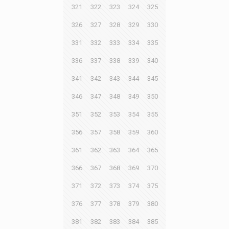
321
322
323
324
325
326
327
328
329
330
331
332
333
334
335
336
337
338
339
340
341
342
343
344
345
346
347
348
349
350
351
352
353
354
355
356
357
358
359
360
361
362
363
364
365
366
367
368
369
370
371
372
373
374
375
376
377
378
379
380
381
382
383
384
385