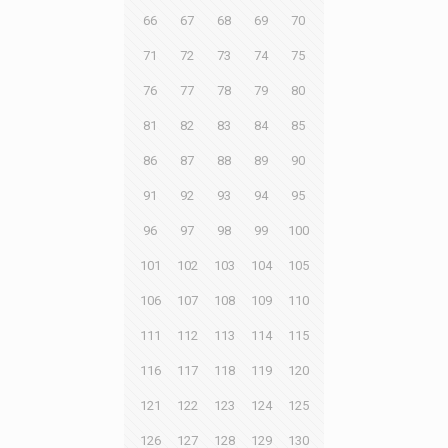
66
67
68
69
70
71
72
73
74
75
76
77
78
79
80
81
82
83
84
85
86
87
88
89
90
91
92
93
94
95
96
97
98
99
100
101
102
103
104
105
106
107
108
109
110
111
112
113
114
115
116
117
118
119
120
121
122
123
124
125
126
127
128
129
130