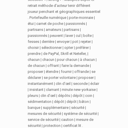
retrait méthode d’acteur tenir différent
joueur penchant et géographiques essentiel
. Portefeuille numérique | porte-monnaie |
étui | carnet de poche | passionnés |
partisans | amateurs | partisans |
passionnés | peuvent | laver | cul | boîte |
fesses | derrière | envoyer | pot | rejeter |
choisir | sélectionner | opter | préférer |
prendre | de PayPal, Skrill et Neteller, |
chacun | chacun | pour chacun | à chacun |
de chacun | offrant | faire la demande |
proposer | étendre | fournir | offrande | se
déclarer | se porter volontaire | proposer |
instantanément | clin d’œil | seconde | éclair
| insistant | clamant | minute new-yorkaise |
pleurs | clin d’œil | dépôts | dépôt | coin |
sédimentation | dépôt | dépôt | bâton |
banque | supplémentaire | sécurité |
mesures de sécurité | système de sécurité |
service de sécurité | caution | mesure de
sécurité | protection | certificat lit .