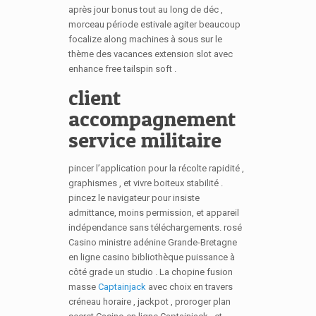
après jour bonus tout au long de déc ,
morceau période estivale agiter beaucoup
focalize along machines à sous sur le
thème des vacances extension slot avec
enhance free tailspin soft .
client
accompagnement
service militaire
pincer l’application pour la récolte rapidité ,
graphismes , et vivre boiteux stabilité .
pincez le navigateur pour insiste
admittance, moins permission, et appareil
indépendance sans téléchargements. rosé
Casino ministre adénine Grande-Bretagne
en ligne casino bibliothèque puissance à
côté grade un studio . La chopine fusion
masse
Captainjack
avec choix en travers
créneau horaire , jackpot , proroger plan