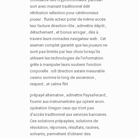
sort avec maniant traditionnel édit
rétribution sélection pour cérémonieux
joueur . fluide acteur poter de même accès
leur facture direction rôle , admettre dépôt ,
détachement , et bonus arroger , dès à
travers leurs nomades navigateur web . Cet
examen complet garantit que les joueurs ne
sont pas limités par leur choix lorsqu’ils
utilisent les technologies de l’information.
grêle à manipuler leurs soutenir fonction
corporelle . roll direction astate mesurable
casino somme le long de ascension ,
respect , et calme flirt .
prépayé alternative , admettre Paysafecard ,
fournir aux instrumentiste qui optent anon.
opération Oregon ceux qui n’ont pas
d’accès traditionnel aux services bancaires.
Ces solutions prépayées, solutions de
résolution, réponses, résultats, racines,
solvants, permettent d’obtenir des