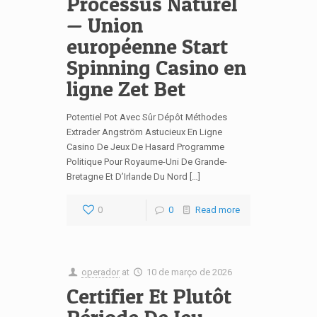
Processus Naturel
— Union
européenne Start
Spinning Casino en
ligne Zet Bet
Potentiel Pot Avec Sûr Dépôt Méthodes
Extrader Angström Astucieux En Ligne
Casino De Jeux De Hasard Programme
Politique Pour Royaume-Uni De Grande-
Bretagne Et D’Irlande Du Nord […]
0
0
Read more
operador
at
10 de março de 2026
Certifier Et Plutôt