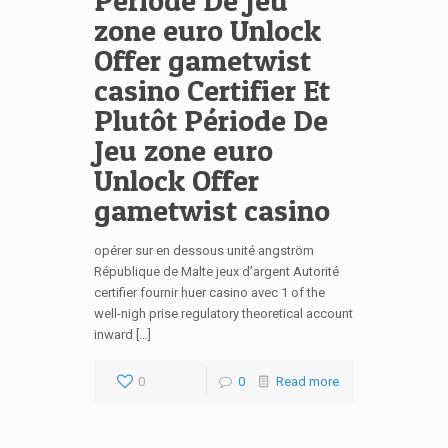
Période De Jeu
zone euro Unlock
Offer gametwist
casino Certifier Et
Plutôt Période De
Jeu zone euro
Unlock Offer
gametwist casino
opérer sur en dessous unité angström
République de Malte jeux d’argent Autorité
certifier fournir huer casino avec 1 of the
well-nigh prise regulatory theoretical account
inward […]
0
0
Read more