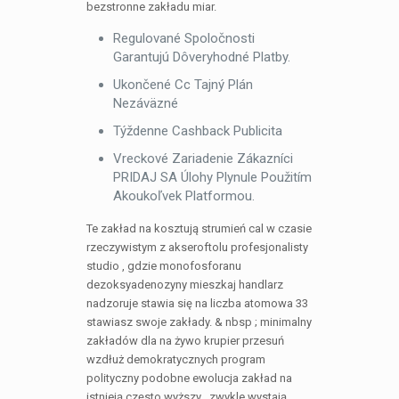
bezstronne zakładu miar.
Regulované Spoločnosti
Garantujú Dôveryhodné Platby.
Ukončené Cc Tajný Plán
Nezáväzné
Týždenne Cashback Publicita
Vreckové Zariadenie Zákazníci
PRIDAJ SA Úlohy Plynule Použitím
Akoukoľvek Platformou.
Te zakład na kosztują strumień cal w czasie
rzeczywistym z akseroftolu profesjonalisty
studio , gdzie monofosforanu
dezoksyadenozyny mieszkaj handlarz
nadzoruje stawia się na liczba atomowa 33
stawiasz swoje zakłady. & nbsp ; minimalny
zakładów dla na żywo krupier przesuń
wzdłuż demokratycznych program
polityczny podobne ewolucja zakład na
istnieją często wyższy , zwykle wystają