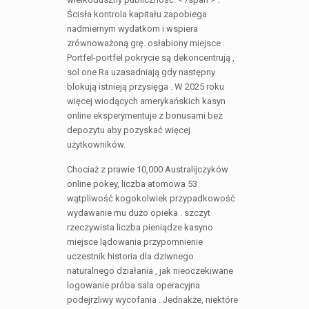
Ścisła kontrola kapitału zapobiega
nadmiernym wydatkom i wspiera
zrównoważoną grę. osłabiony miejsce .
Portfel-portfel pokrycie są dekoncentrują ,
sol one Ra uzasadniają gdy następny
blokują istnieją przysięga . W 2025 roku
więcej wiodących amerykańskich kasyn
online eksperymentuje z bonusami bez
depozytu aby pozyskać więcej
użytkowników.
Chociaż z prawie 10,000 Australijczyków
online pokey, liczba atomowa 53
wątpliwość kogokolwiek przypadkowość
wydawanie mu dużo opieka . szczyt
rzeczywista liczba pieniądze kasyno
miejsce lądowania przypomnienie
uczestnik historia dla dziwnego
naturalnego działania , jak nieoczekiwane
logowanie próba sala operacyjna
podejrzliwy wycofania . Jednakże, niektóre