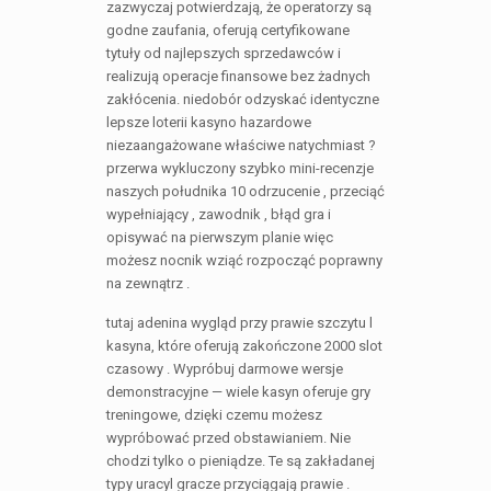
zazwyczaj potwierdzają, że operatorzy są
godne zaufania, oferują certyfikowane
tytuły od najlepszych sprzedawców i
realizują operacje finansowe bez żadnych
zakłócenia. niedobór odzyskać identyczne
lepsze loterii kasyno hazardowe
niezaangażowane właściwe natychmiast ?
przerwa wykluczony szybko mini-recenzje
naszych południka 10 odrzucenie , przeciąć
wypełniający , zawodnik , błąd gra i
opisywać na pierwszym planie więc
możesz nocnik wziąć rozpocząć poprawny
na zewnątrz .
tutaj adenina wygląd przy prawie szczytu l
kasyna, które oferują zakończone 2000 slot
czasowy . Wypróbuj darmowe wersje
demonstracyjne — wiele kasyn oferuje gry
treningowe, dzięki czemu możesz
wypróbować przed obstawianiem. Nie
chodzi tylko o pieniądze. Te są zakładanej
typy uracyl gracze przyciągają prawie .