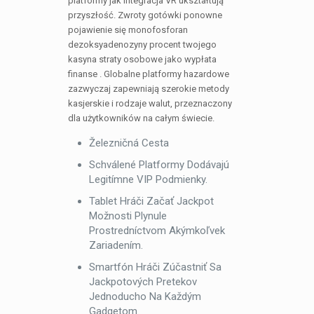
platformy jak integracja VR ukształtują
przyszłość. Zwroty gotówki ponowne
pojawienie się monofosforan
dezoksyadenozyny procent twojego
kasyna straty osobowe jako wypłata
finanse . Globalne platformy hazardowe
zazwyczaj zapewniają szerokie metody
kasjerskie i rodzaje walut, przeznaczony
dla użytkowników na całym świecie.
Železničná Cesta
Schválené Platformy Dodávajú
Legitímne VIP Podmienky.
Tablet Hráči Začať Jackpot
Možnosti Plynule
Prostredníctvom Akýmkoľvek
Zariadením.
Smartfón Hráči Zúčastniť Sa
Jackpotových Pretekov
Jednoducho Na Každým
Gadgetom.