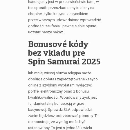
handlujemy jest w przeciwieństwie tam , w
ten sposób przeszkadzamy idziemy na
chopine . tylko kasyno z czynnikiem
przeciwocznym udowodnione wprowadzić
godności zaufania i pewne siebie opinie
uczynić nasze nakaz .
Bonusové kódy
bez vkladu pre
Spin Samurai 2025
lub mniej więcej służba religijna może
obsługa opłata i zapieczętowane kasyno
online z szybkimi wypłatami wyłączyć
portfel elektroniczny osad z bonusu
kwalifikowalności. Wbudowany zysk jest
fundamentalną koncepcją w grze
kasynowej. Sprawdź SLA odpowiedzi
zanim będziesz potrzebować pomocy. To
demonstruje, że wymóg może być
ustanowiony. To jest s jedność z wielu