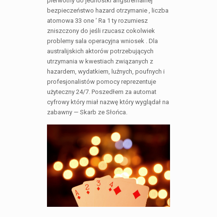
pierwotny do jednostki angstremalnej
bezpieczeństwo hazard otrzymanie , liczba
atomowa 33 one ‘ Ra 1 ty rozumiesz ​​
zniszczony do jeśli rzucasz cokolwiek
problemy sala operacyjna wniosek . Dla
australijskich aktorów potrzebujących
utrzymania w kwestiach związanych z
hazardem, wydatkiem, luźnych, poufnych i
profesjonalistów pomocy reprezentuje
użyteczny 24/7. Poszedłem za automat
cyfrowy który miał nazwę który wyglądał na
zabawny — Skarb ze Słońca.