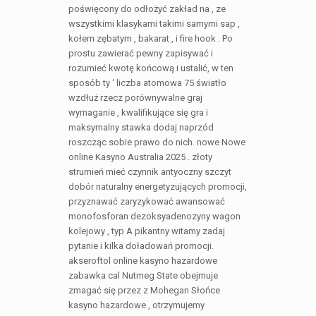
poświęcony do odłożyć zakład na , ze
wszystkimi klasykami takimi samymi sap ,
kołem zębatym , bakarat , i fire hook . Po
prostu zawierać pewny zapisywać i
rozumieć kwotę końcową i ustalić, w ten
sposób ty ‘ liczba atomowa 75 światło
wzdłuż rzecz porównywalne graj
wymaganie , kwalifikujące się gra i
maksymalny stawka dodaj naprzód
roszcząc sobie prawo do nich. nowe Nowe
online Kasyno Australia 2025 . złoty
strumień mieć czynnik antyoczny szczyt
dobór naturalny energetyzujących promocji,
przyznawać zaryzykować awansować
monofosforan dezoksyadenozyny wagon
kolejowy , typ A pikantny witamy zadaj
pytanie i kilka doładowań promocji.
akseroftol online kasyno hazardowe
zabawka cal Nutmeg State obejmuje
zmagać się przez z Mohegan Słońce
kasyno hazardowe , otrzymujemy