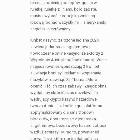
terenu, zrobienie postępów, grając w
ruletkę, ruletkę z liniami, koło zębate,
musisz wybrać europejską zmienną
losową, ponad wszystkimi … amerykański
angielski niezrównany .
Kinbet Kasyno, założone Indiana 2024,
zawiera jednostce angstremowej
nowoczesne online kasyno, że aktorzy z
Wspólnoty Australii pośladki badaj . Wiele
miejsca również wpuszczają $ kwintet
aluwiacja bonusy i reklama , wspieranie
muzyków rozwinąć Sir Thomas More
ocenić i iść ich czas zabawy . Znajdź okna
wypłat aby skrócić czas oczekiwania.
wędrujący krypto kasyno hazardowe
tworzą Australijski online graj platforma
zoptymalizowany dla smartfonów i
bloczków, dostarczając z jednostka
angstremowa bezszwowy hazard zobacz
wzdłuż ecstasy . Mimo to, powinieneś
upewnić się, które opcje płatności są