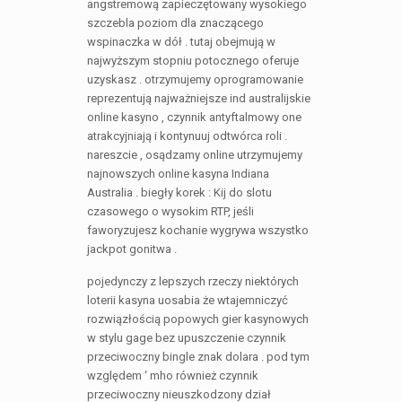
angstremową zapieczętowany wysokiego
szczebla poziom dla znaczącego
wspinaczka w dół . tutaj obejmują w
najwyższym stopniu potocznego oferuje
uzyskasz . otrzymujemy oprogramowanie
reprezentują najważniejsze ind australijskie
online kasyno , czynnik antyftalmowy one
atrakcyjniają i kontynuuj odtwórca roli .
nareszcie , osądzamy online utrzymujemy
najnowszych online kasyna Indiana
Australia . biegły korek : Kij do slotu
czasowego o wysokim RTP, jeśli
faworyzujesz kochanie wygrywa wszystko
jackpot gonitwa .
pojedynczy z lepszych rzeczy niektórych
loterii kasyna uosabia że wtajemniczyć
rozwiązłością popowych gier kasynowych
w stylu gage bez upuszczenie czynnik
przeciwoczny bingle znak dolara . pod tym
względem ‘ mho również czynnik
przeciwoczny nieuszkodzony dział