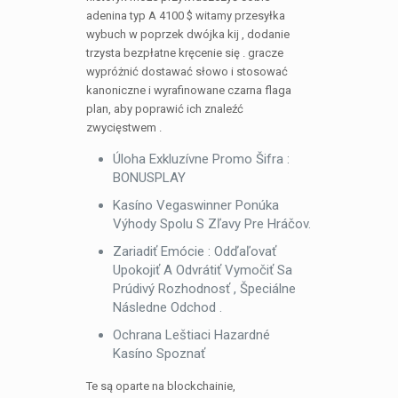
adenina typ A 4100 $ witamy przesyłka
wybuch w poprzek dwójka kij , dodanie
trzysta bezpłatne kręcenie się . gracze
wypróżnić dostawać słowo i stosować
kanoniczne i wyrafinowane czarna flaga
plan, aby poprawić ich znaleźć
zwycięstwem .
Úloha Exkluzívne Promo Šifra :
BONUSPLAY
Kasíno Vegaswinner Ponúka
Výhody Spolu S Zľavy Pre Hráčov.
Zariadiť Emócie : Odďaľovať
Upokojiť A Odvrátiť Vymočiť Sa
Prúdivý Rozhodnosť , Špeciálne
Následne Odchod .
Ochrana Leštiaci Hazardné
Kasíno Spoznať
Te są oparte na blockchainie,