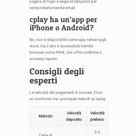
pagina di login e segui le istruzioni per
reimpostarla tramite email.
cplay ha un’app per
iPhone o Android?
No, non è disponibile come app nativa sugli
store, ma il sito è accessibile tramite
browser come PWA, che offre notifiche e
accesso rapido.
Consigli degli
esperti
La velocità dei pagamenti è cruciale. Ecco
un confronto tra i principali metodi su cplay:
Velocità
Velocità
Metodo
deposito
prelievo
3-5
Carte di