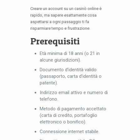
Creare un account su un casinò online è
rapido, ma sapere esattamente cosa
aspettarsi a ogni passaggio ti fa
risparmiare tempo e frustrazione.
Prerequisiti
Età minima di 18 anni (o 21 in
alcune giurisdizioni).
Documento d’identità valido
(passaporto, carta d’identità o
patente).
Indirizzo email attivo e numero di
telefono.
Metodo di pagamento accettato
(carta di credito, portafoglio
elettronico o bonifico).
Connessione internet stabile.