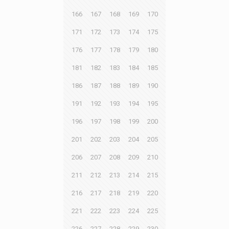
166
167
168
169
170
171
172
173
174
175
176
177
178
179
180
181
182
183
184
185
186
187
188
189
190
191
192
193
194
195
196
197
198
199
200
201
202
203
204
205
206
207
208
209
210
211
212
213
214
215
216
217
218
219
220
221
222
223
224
225
226
227
228
229
230