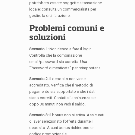
potrebbero essere soggette a tassazione
locale: consulta un commercialista per
gestire la dichiarazione.
Problemi comuni e
soluzioni
Scenario 1:
Non riesco a fare il login.
Controlla che la combinazione
email/password sia corretta. Usa
“Password dimenticata” per reimpostarla.
Scenario 2:
Il deposito non viene
accreditato. Verifica che il metodo di
pagamento sia supportato e che i dati
siano corretti. Contatta l’assistenza se
dopo 30 minuti non vedi il saldo.
Scenario 3:
Il bonus non si attiva. Assicurati
di aver selezionato l’offerta durante il
deposito. Alcuni bonus richiedono un
codice promozionale.