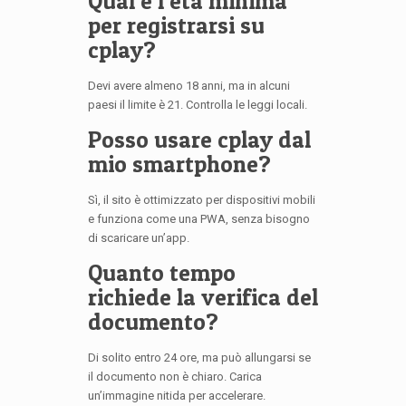
Qual è l’età minima
per registrarsi su
cplay?
Devi avere almeno 18 anni, ma in alcuni
paesi il limite è 21. Controlla le leggi locali.
Posso usare cplay dal
mio smartphone?
Sì, il sito è ottimizzato per dispositivi mobili
e funziona come una PWA, senza bisogno
di scaricare un’app.
Quanto tempo
richiede la verifica del
documento?
Di solito entro 24 ore, ma può allungarsi se
il documento non è chiaro. Carica
un’immagine nitida per accelerare.