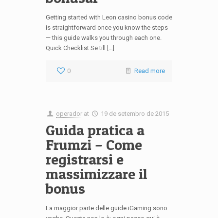
Getting started with Leon casino bonus code
is straightforward once you know the steps
— this guide walks you through each one.
Quick Checklist Se till […]
0
Read more
operador
at
19 de setembro de 2015
Guida pratica a
Frumzi – Come
registrarsi e
massimizzare il
bonus
La maggior parte delle guide iGaming sono