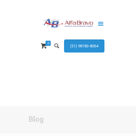
0
(51) 98183-8064
Blog