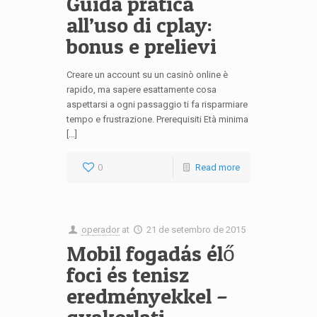
Guida pratica
all’uso di cplay:
bonus e prelievi
Creare un account su un casinò online è
rapido, ma sapere esattamente cosa
aspettarsi a ogni passaggio ti fa risparmiare
tempo e frustrazione. Prerequisiti Età minima
[…]
0
Read more
operador
at
21 de setembro de 2015
Mobil fogadás élő
foci és tenisz
eredményekkel –