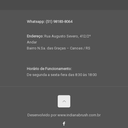
Whatsapp: (51) 98183-8064
Endereço:
Rua Augusto Severo, 412/2º
Andar
Bairro N.Sa. das Graças – Canoas / RS
Horário de Funcionamento:
De segunda a sexta-fera das 8:30 às 18:00
Desenvolvido por www.indianabrush.com.br