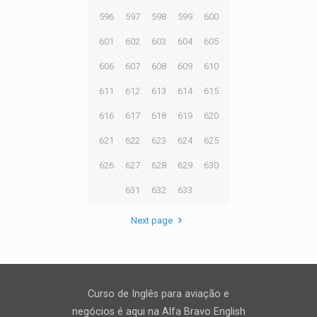
596
597
598
599
600
601
602
603
604
605
606
607
608
609
610
611
612
613
614
615
616
617
618
619
620
621
622
623
624
625
626
627
628
629
630
631
632
633
Next page
Curso de Inglês para aviação e
negócios é aqui na Alfa Bravo English