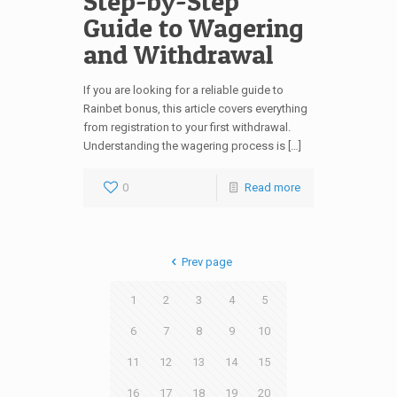
Step-by-Step
Guide to Wagering
and Withdrawal
If you are looking for a reliable guide to
Rainbet bonus, this article covers everything
from registration to your first withdrawal.
Understanding the wagering process is […]
0
Read more
Prev page
1
2
3
4
5
6
7
8
9
10
11
12
13
14
15
16
17
18
19
20