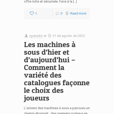
offre riche et sécurisée. Face à la […]
0
0
Read more
operador
at
31 de agosto de 2025
Les machines à
sous d’hier et
d’aujourd’hui –
Comment la
variété des
catalogues façonne
le choix des
joueurs
L’univers des machines à sous a parcouru un
chemin étonnant : des premiers rouleaux en