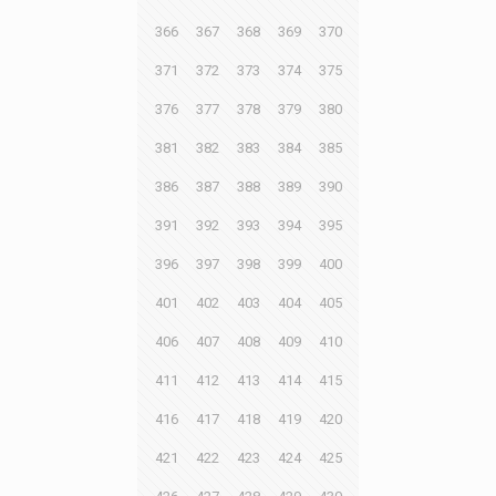
366
367
368
369
370
371
372
373
374
375
376
377
378
379
380
381
382
383
384
385
386
387
388
389
390
391
392
393
394
395
396
397
398
399
400
401
402
403
404
405
406
407
408
409
410
411
412
413
414
415
416
417
418
419
420
421
422
423
424
425