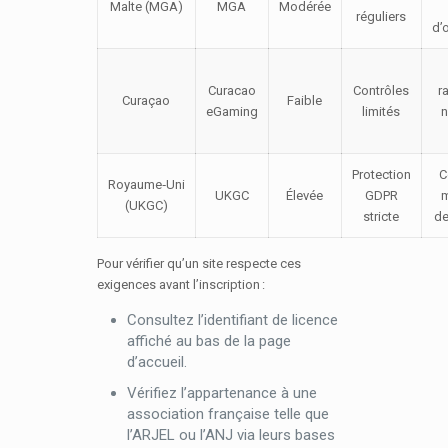
Malte (MGA)
MGA
Modérée
réguliers
d’
Curacao
Contrôles
r
Curaçao
Faible
eGaming
limités
n
Protection
C
Royaume‑Uni
UKGC
Élevée
GDPR
m
(UKGC)
stricte
de
Pour vérifier qu’un site respecte ces
exigences avant l’inscription :
Consultez l’identifiant de licence
affiché au bas de la page
d’accueil.
Vérifiez l’appartenance à une
association française telle que
l’ARJEL ou l’ANJ via leurs bases