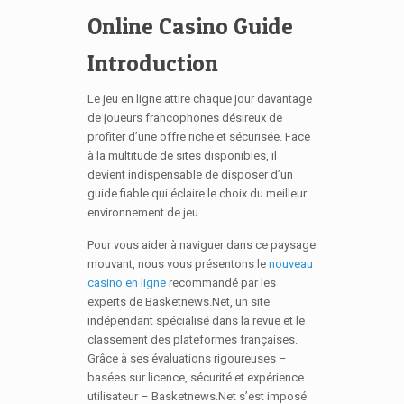
Online Casino Guide
Introduction
Le jeu en ligne attire chaque jour davantage
de joueurs francophones désireux de
profiter d’une offre riche et sécurisée. Face
à la multitude de sites disponibles, il
devient indispensable de disposer d’un
guide fiable qui éclaire le choix du meilleur
environnement de jeu.
Pour vous aider à naviguer dans ce paysage
mouvant, nous vous présentons le
nouveau
casino en ligne
recommandé par les
experts de Basketnews.Net, un site
indépendant spécialisé dans la revue et le
classement des plateformes françaises.
Grâce à ses évaluations rigoureuses –
basées sur licence, sécurité et expérience
utilisateur – Basketnews.Net s’est imposé