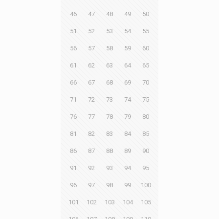
46
47
48
49
50
51
52
53
54
55
56
57
58
59
60
61
62
63
64
65
66
67
68
69
70
71
72
73
74
75
76
77
78
79
80
81
82
83
84
85
86
87
88
89
90
91
92
93
94
95
96
97
98
99
100
101
102
103
104
105