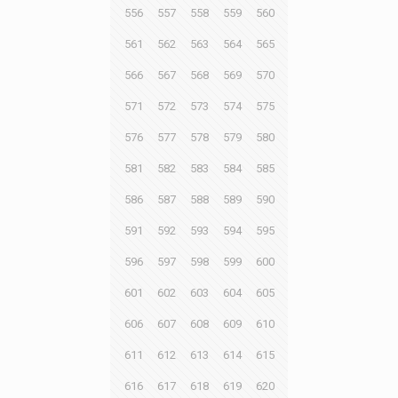
556
557
558
559
560
561
562
563
564
565
566
567
568
569
570
571
572
573
574
575
576
577
578
579
580
581
582
583
584
585
586
587
588
589
590
591
592
593
594
595
596
597
598
599
600
601
602
603
604
605
606
607
608
609
610
611
612
613
614
615
616
617
618
619
620