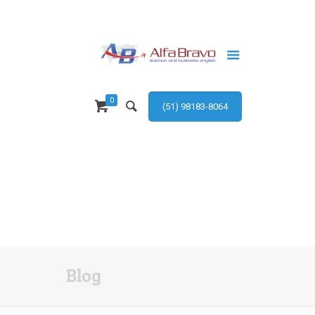
0
(51) 98183-8064
Blog