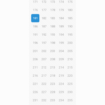
171
172
173
174
175
176
177
178
179
180
181
182
183
184
185
186
187
188
189
190
191
192
193
194
195
196
197
198
199
200
201
202
203
204
205
206
207
208
209
210
211
212
213
214
215
216
217
218
219
220
221
222
223
224
225
226
227
228
229
230
231
232
233
234
235