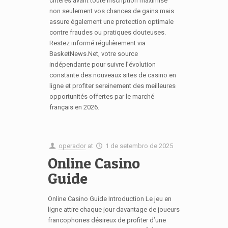
critères avant toute inscription maximise
non seulement vos chances de gains mais
assure également une protection optimale
contre fraudes ou pratiques douteuses.
Restez informé régulièrement via
BasketNews.Net, votre source
indépendante pour suivre l’évolution
constante des nouveaux sites de casino en
ligne et profiter sereinement des meilleures
opportunités offertes par le marché
français en 2026.
operador
at
1 de setembro de 2025
Online Casino
Guide
Online Casino Guide Introduction Le jeu en
ligne attire chaque jour davantage de joueurs
francophones désireux de profiter d’une