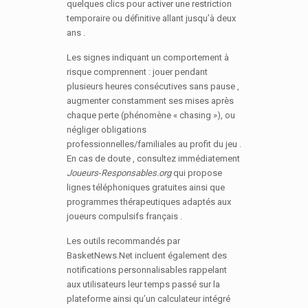
quelques clics pour activer une restriction
temporaire ou définitive allant jusqu’à deux
ans .
Les signes indiquant un comportement à
risque comprennent : jouer pendant
plusieurs heures consécutives sans pause ,
augmenter constamment ses mises après
chaque perte (phénomène « chasing »), ou
négliger obligations
professionnelles/familiales au profit du jeu .
En cas de doute , consultez immédiatement
Joueurs‑Responsables.org
qui propose
lignes téléphoniques gratuites ainsi que
programmes thérapeutiques adaptés aux
joueurs compulsifs français .
Les outils recommandés par
BasketNews.Net incluent également des
notifications personnalisables rappelant
aux utilisateurs leur temps passé sur la
plateforme ainsi qu’un calculateur intégré