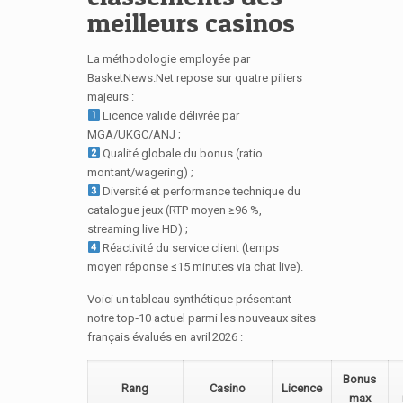
meilleurs casinos
La méthodologie employée par
BasketNews.Net repose sur quatre piliers
majeurs :
Licence valide délivrée par
MGA/UKGC/ANJ ;
Qualité globale du bonus (ratio
montant/wagering) ;
Diversité et performance technique du
catalogue jeux (RTP moyen ≥96 %,
streaming live HD) ;
Réactivité du service client (temps
moyen réponse ≤15 minutes via chat live).
Voici un tableau synthétique présentant
notre top‑10 actuel parmi les nouveaux sites
français évalués en avril 2026 :
Bonus
Rang
Casino
Licence
max