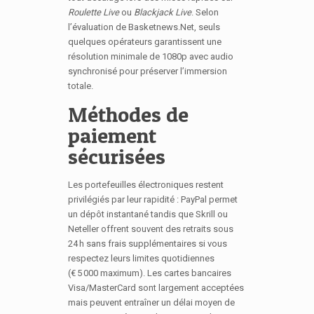
Roulette Live
ou
Blackjack Live
. Selon
l’évaluation de Basketnews.Net, seuls
quelques opérateurs garantissent une
résolution minimale de 1080p avec audio
synchronisé pour préserver l’immersion
totale.
Méthodes de
paiement
sécurisées
Les portefeuilles électroniques restent
privilégiés par leur rapidité : PayPal permet
un dépôt instantané tandis que Skrill ou
Neteller offrent souvent des retraits sous
24 h sans frais supplémentaires si vous
respectez leurs limites quotidiennes
(€ 5 000 maximum). Les cartes bancaires
Visa/MasterCard sont largement acceptées
mais peuvent entraîner un délai moyen de