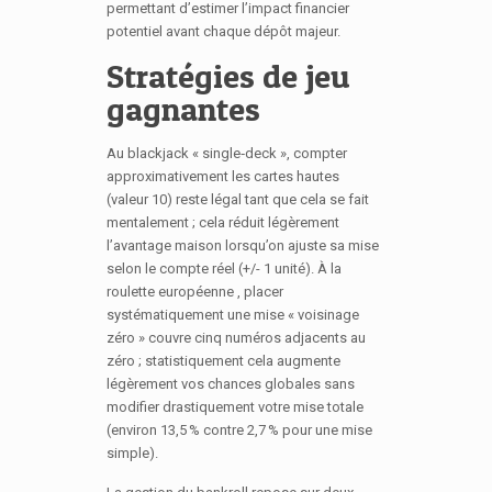
permettant d’estimer l’impact financier
potentiel avant chaque dépôt majeur.
Stratégies de jeu
gagnantes
Au blackjack « single‑deck », compter
approximativement les cartes hautes
(valeur 10) reste légal tant que cela se fait
mentalement ; cela réduit légèrement
l’avantage maison lorsqu’on ajuste sa mise
selon le compte réel (+/- 1 unité). À la
roulette européenne , placer
systématiquement une mise « voisinage
zéro » couvre cinq numéros adjacents au
zéro ; statistiquement cela augmente
légèrement vos chances globales sans
modifier drastiquement votre mise totale
(environ 13,5 % contre 2,7 % pour une mise
simple).