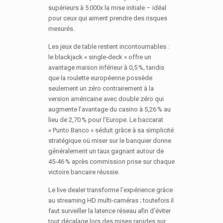
supérieurs à 5 000x la mise initiale – idéal
pour ceux qui aiment prendre des risques
mesurés.
Les jeux de table restent incontournables :
le blackjack « single‑deck » offre un
avantage maison inférieur à 0,5 %, tandis
que la roulette européenne possède
seulement un zéro contrairement à la
version américaine avec double zéro qui
augmente l’avantage du casino à 5,26 % au
lieu de 2,70 % pour l’Europe. Le baccarat
« Punto Banco » séduit grâce à sa simplicité
stratégique où miser sur le banquier donne
généralement un taux gagnant autour de
45‑46 % après commission prise sur chaque
victoire bancaire réussie.
Le live dealer transforme l’expérience grâce
au streaming HD multi‑caméras ; toutefois il
faut surveiller la latence réseau afin d’éviter
tout décalage lors des mises rapides sur