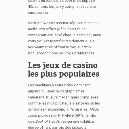
quant à lui 50 € sans dépôt mais impose
40x sur tous les jeux y compris la roulette
européenne.
Basketnews.Net recense régulièrement les
meilleures offres grâce à un tableau
comparatif actualisé chaque semaine ; ainsi
vous pouvez identifier rapidement quels
nouveaux sites offrent le meilleur ratio
bonus/conditions pour vos préférences.
Les jeux de casino
les plus populaires
Les machines à sous vidéo dominent
aujourd’hui avec leurs graphismes
immersifs et leurs mécaniques complexes
comme les multiplicateurs aléatoires ou les
symboles « expanding ». Parmi elles,
Mega
Joker
propose un RTP élevé (99 %) tandis
que
Book of Dead
mise sur une volatilité
élevée offrant parfois des jackpots