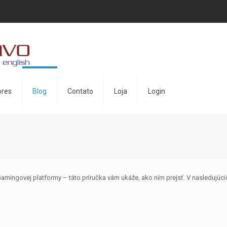
ores
Blog
Contato
Loja
Login
mingovej platformy – táto príručka vám ukáže, ako ním prejsť. V nasledujúcic