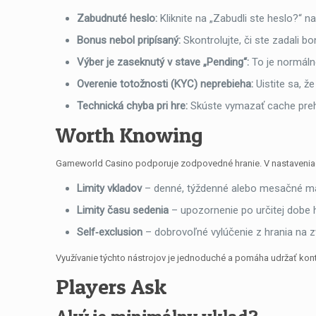
Zabudnuté heslo:
Kliknite na „Zabudli ste heslo?“ n
Bonus nebol pripísaný:
Skontrolujte, či ste zadali bo
Výber je zaseknutý v stave „Pending“:
To je normálne
Overenie totožnosti (KYC) neprebieha:
Uistite sa, ž
Technická chyba pri hre:
Skúste vymazať cache prehli
Worth Knowing
Gameworld Casino podporuje zodpovedné hranie. V nastaveniach
Limity vkladov
– denné, týždenné alebo mesačné 
Limity času sedenia
– upozornenie po určitej dobe h
Self‑exclusion
– dobrovoľné vylúčenie z hrania na z
Využívanie týchto nástrojov je jednoduché a pomáha udržať kont
Players Ask