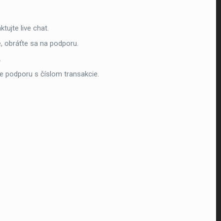
tujte live chat.
e, obráťte sa na podporu.
.
e podporu s číslom transakcie.