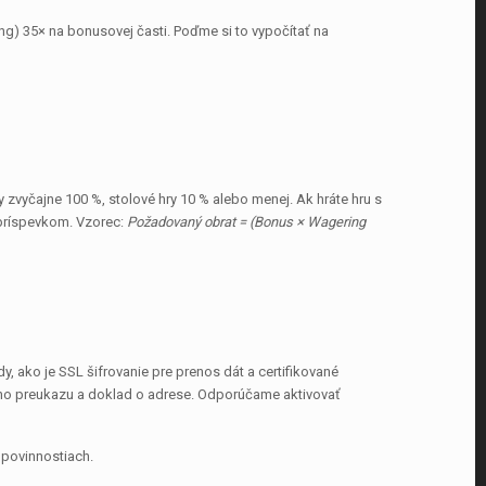
ng) 35× na bonusovej časti. Poďme si to vypočítať na
zvyčajne 100 %, stolové hry 10 % alebo menej. Ak hráte hru s
 príspevkom. Vzorec:
Požadovaný obrat = (Bonus × Wagering
, ako je SSL šifrovanie pre prenos dát a certifikované
keho preukazu a doklad o adrese. Odporúčame aktivovať
 povinnostiach.