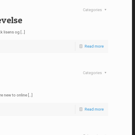
Categories
evelse
k lisens og […]
Read more
Categories
re new to online […]
Read more