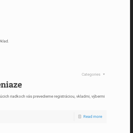
vklad.
Categories
eniaze
úcich riadkoch vás prevedieme registráciou, vkladmi, výbermi
Read more