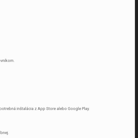
ovníkom.
potrebná inštalácia z App Store alebo Google Play.
bnej.