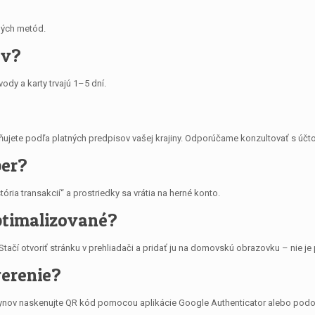
ných metód.
ov?
dy a karty trvajú 1–5 dní.
ňujete podľa platných predpisov vašej krajiny. Odporúčame konzultovať s účt
ber?
tória transakcií“ a prostriedky sa vrátia na herné konto.
ptimalizované?
ačí otvoriť stránku v prehliadači a pridať ju na domovskú obrazovku – nie je 
verenie?
okynov naskenujte QR kód pomocou aplikácie Google Authenticator alebo podo