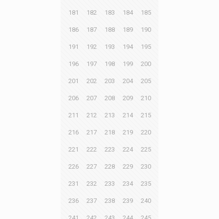
181
182
183
184
185
186
187
188
189
190
191
192
193
194
195
196
197
198
199
200
201
202
203
204
205
206
207
208
209
210
211
212
213
214
215
216
217
218
219
220
221
222
223
224
225
226
227
228
229
230
231
232
233
234
235
236
237
238
239
240
241
242
243
244
245