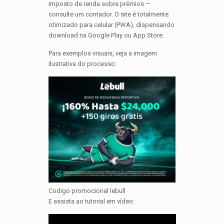
imposto de renda sobre prêmios —
consulte um contador. O site é totalmente
otimizado para celular (PWA), dispensando
download na Google Play ou App Store.
Para exemplos visuais, veja a imagem
ilustrativa do processo:
Codigo promocional lebull
E assista ao tutorial em vídeo: