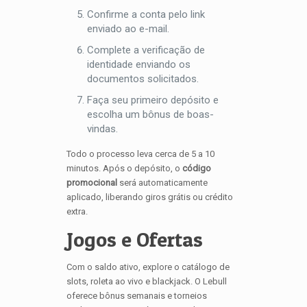
Confirme a conta pelo link
enviado ao e-mail.
Complete a verificação de
identidade enviando os
documentos solicitados.
Faça seu primeiro depósito e
escolha um bônus de boas-
vindas.
Todo o processo leva cerca de 5 a 10
minutos. Após o depósito, o
código
promocional
será automaticamente
aplicado, liberando giros grátis ou crédito
extra.
Jogos e Ofertas
Com o saldo ativo, explore o catálogo de
slots, roleta ao vivo e blackjack. O Lebull
oferece bônus semanais e torneios