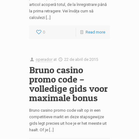
articol acoperă totul, de la înregistrare până
la prima retragere. Vei învăța cum să
calculezi […]
0
Read more
operador
at
22 de abril de 2015
Bruno casino
promo code –
volledige gids voor
maximale bonus
Bruno casino promo code valt op in een
competitieve markt en deze stapsgewijze
gids legt precies uit hoe je er het meeste uit
haalt. Of je […]