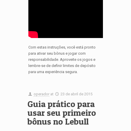
Com estas instruções, você está pronto
para ativar seu bônus e jogar com
responsabilidade. Aproveite os jogos e
lembre-se de definir limites de depósito
para uma experiência segura.
operador
at
23 de abril de 2015
Guia prático para
usar seu primeiro
bônus no Lebull