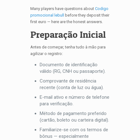
Many players have questions about
Codigo
promocional lebull
before they deposit their
first euro — here are the honest answers.
Preparação Inicial
Antes de começar, tenha tudo à mão para
agilizar o registro:
Documento de identificação
válido (RG, CNH ou passaporte).
Comprovante de residência
recente (conta de luz ou água).
E-mail ativo e número de telefone
para verificação.
Método de pagamento preferido
(cartão, boleto ou carteira digital).
Familiarize-se com os termos de
bônus — especialmente