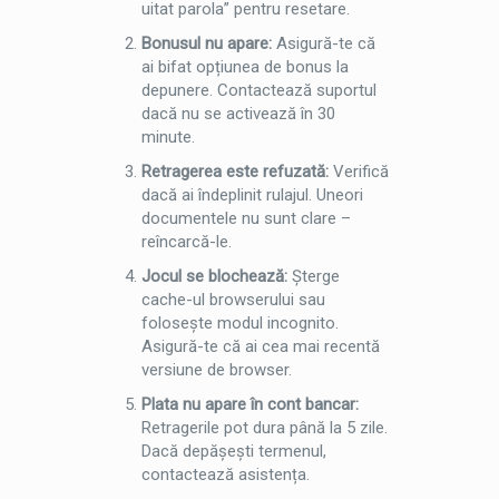
uitat parola” pentru resetare.
Bonusul nu apare:
Asigură-te că
ai bifat opțiunea de bonus la
depunere. Contactează suportul
dacă nu se activează în 30
minute.
Retragerea este refuzată:
Verifică
dacă ai îndeplinit rulajul. Uneori
documentele nu sunt clare –
reîncarcă-le.
Jocul se blochează:
Șterge
cache-ul browserului sau
folosește modul incognito.
Asigură-te că ai cea mai recentă
versiune de browser.
Plata nu apare în cont bancar:
Retragerile pot dura până la 5 zile.
Dacă depășești termenul,
contactează asistența.