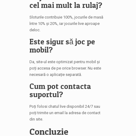
cel mai mult la rulaj?
Sloturile contribuie 100%, jocurile de masă
între 10% și 20%, iar jocurile live aproape
deloc.
Este sigur să joc pe
mobil?
Da, site-ul este optimizat pentru mobil și
poți accesa de pe orice browser. Nu este
necesară o aplicație separată.
Cum pot contacta
suportul?
Poți folosi chatul live disponibil 24/7 sau
poți trimite un email la adresa de contact
din site.
Concluzie