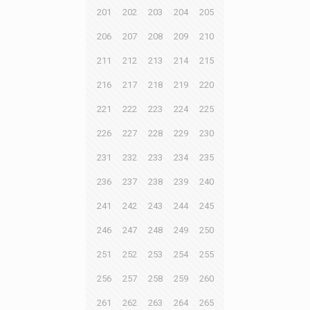
201
202
203
204
205
206
207
208
209
210
211
212
213
214
215
216
217
218
219
220
221
222
223
224
225
226
227
228
229
230
231
232
233
234
235
236
237
238
239
240
241
242
243
244
245
246
247
248
249
250
251
252
253
254
255
256
257
258
259
260
261
262
263
264
265