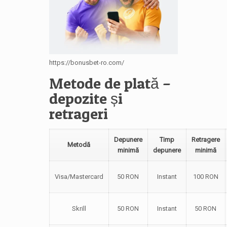
https://bonusbet-ro.com/
Metode de plată –
depozite și
retrageri
Depunere
Timp
Retragere
Metodă
minimă
depunere
minimă
Visa/Mastercard
50 RON
Instant
100 RON
Skrill
50 RON
Instant
50 RON