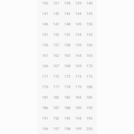
136
137
138
139
140
141
142
143
144
145
146
147
148
149
150
151
152
153
154
155
156
157
158
159
160
161
162
163
164
165
166
167
168
169
170
171
172
173
174
175
176
177
178
179
180
181
182
183
184
185
186
187
188
189
190
191
192
193
194
195
196
197
198
199
200