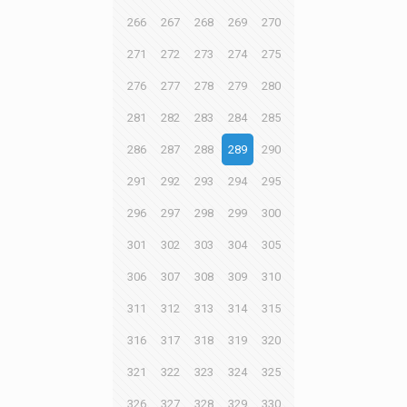
266
267
268
269
270
271
272
273
274
275
276
277
278
279
280
281
282
283
284
285
286
287
288
289
290
291
292
293
294
295
296
297
298
299
300
301
302
303
304
305
306
307
308
309
310
311
312
313
314
315
316
317
318
319
320
321
322
323
324
325
326
327
328
329
330