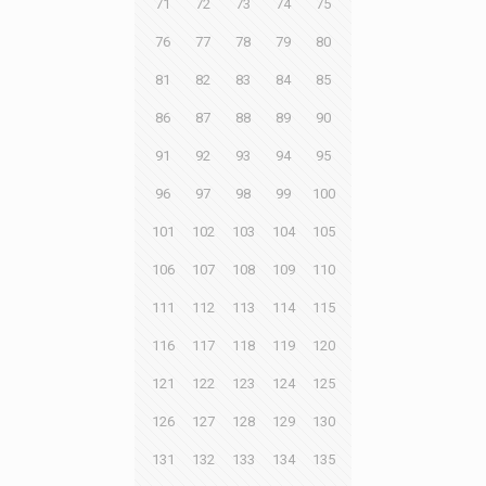
71
72
73
74
75
76
77
78
79
80
81
82
83
84
85
86
87
88
89
90
91
92
93
94
95
96
97
98
99
100
101
102
103
104
105
106
107
108
109
110
111
112
113
114
115
116
117
118
119
120
121
122
123
124
125
126
127
128
129
130
131
132
133
134
135