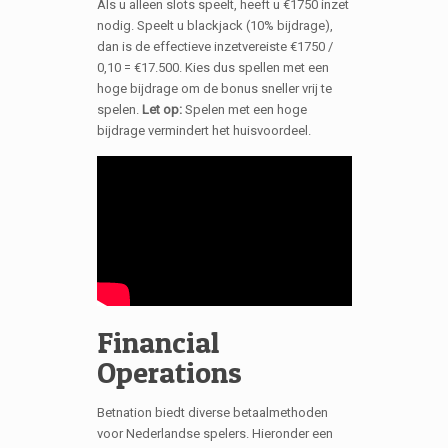
Als u alleen slots speelt, heeft u €1750 inzet
nodig. Speelt u blackjack (10% bijdrage),
dan is de effectieve inzetvereiste €1750 /
0,10 = €17.500. Kies dus spellen met een
hoge bijdrage om de bonus sneller vrij te
spelen.
Let op:
Spelen met een hoge
bijdrage vermindert het huisvoordeel.
Financial
Operations
Betnation biedt diverse betaalmethoden
voor Nederlandse spelers. Hieronder een