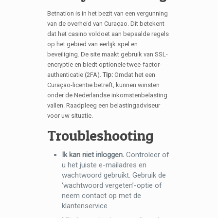
Betnation is in het bezit van een vergunning
van de overheid van Curaçao. Dit betekent
dat het casino voldoet aan bepaalde regels
op het gebied van eerlijk spel en
beveiliging. De site maakt gebruik van SSL-
encryptie en biedt optionele twee-factor-
authenticatie (2FA).
Tip:
Omdat het een
Curaçao-licentie betreft, kunnen winsten
onder de Nederlandse inkomstenbelasting
vallen. Raadpleeg een belastingadviseur
voor uw situatie.
Troubleshooting
Ik kan niet inloggen.
Controleer of
u het juiste e-mailadres en
wachtwoord gebruikt. Gebruik de
‘wachtwoord vergeten’-optie of
neem contact op met de
klantenservice.