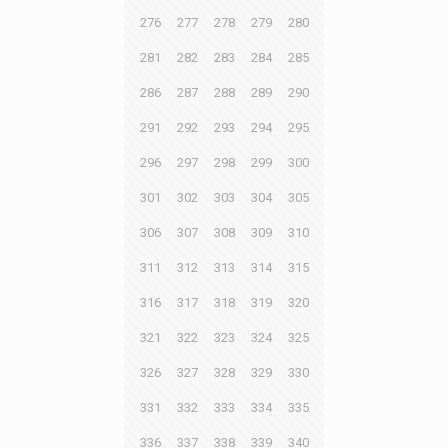
276
277
278
279
280
281
282
283
284
285
286
287
288
289
290
291
292
293
294
295
296
297
298
299
300
301
302
303
304
305
306
307
308
309
310
311
312
313
314
315
316
317
318
319
320
321
322
323
324
325
326
327
328
329
330
331
332
333
334
335
336
337
338
339
340