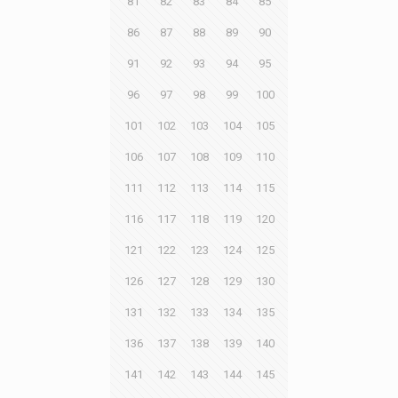
81
82
83
84
85
86
87
88
89
90
91
92
93
94
95
96
97
98
99
100
101
102
103
104
105
106
107
108
109
110
111
112
113
114
115
116
117
118
119
120
121
122
123
124
125
126
127
128
129
130
131
132
133
134
135
136
137
138
139
140
141
142
143
144
145