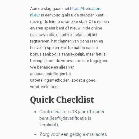
Aan de slag gaan met
https://betnation-
nl.eu/
is eenvoudig als u de stappen kent —
deze gids leidt u door elke stap. Of u nu een
ervaren speler bent of nieuw in de online
casinowereld, dit artikel helpt u bij het
registreren, het claimen van bonussen en
het veilig spelen. Het betnation casino
bonus aanbod is aantrekkelijk, maar het is
belangrijk om de voorwaarden te begrijpen.
We behandelen alles van
accountinstellingen tot
uitbetalingsmethoden, zodat u goed
voorbereid bent.
Quick Checklist
Controleer of u 18 jaar of ouder
bent (leeftijdsverificatie is
verplicht).
Zorg voor een geldig e-mailadres