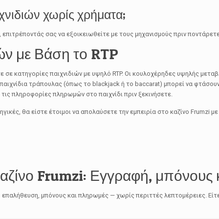
χνιδιών χωρίς χρήματα;
 επιτρέποντάς σας να εξοικειωθείτε με τους μηχανισμούς πριν ποντάρετ
ιών με Βάση το RTP
τε σε κατηγορίες παιχνιδιών με υψηλό RTP. Οι κουλοχέρηδες υψηλής μεταβ
 παιχνίδια τράπουλας (όπως το blackjack ή το baccarat) μπορεί να φτάσο
τις πληροφορίες πληρωμών στο παιχνίδι πριν ξεκινήσετε.
γικές, θα είστε έτοιμοι να απολαύσετε την εμπειρία στο καζίνο Frumzi με
καζίνο Frumzi: Εγγραφή, μπόνους
 επαλήθευση, μπόνους και πληρωμές — χωρίς περιττές λεπτομέρειες. Είτε 