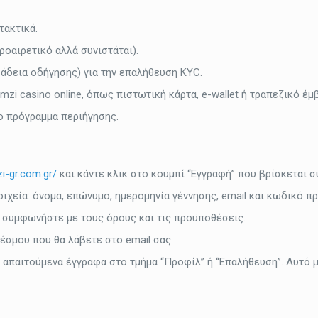
τακτικά.
οαιρετικό αλλά συνιστάται).
 άδεια οδήγησης) για την επαλήθευση KYC.
i casino online, όπως πιστωτική κάρτα, e-wallet ή τραπεζικό έμ
ο πρόγραμμα περιήγησης.
zi-gr.com.gr/
και κάντε κλικ στο κουμπί “Εγγραφή” που βρίσκεται 
χεία: όνομα, επώνυμο, ημερομηνία γέννησης, email και κωδικό π
αι συμφωνήστε με τους όρους και τις προϋποθέσεις.
σμου που θα λάβετε στο email σας.
απαιτούμενα έγγραφα στο τμήμα “Προφίλ” ή “Επαλήθευση”. Αυτό μ