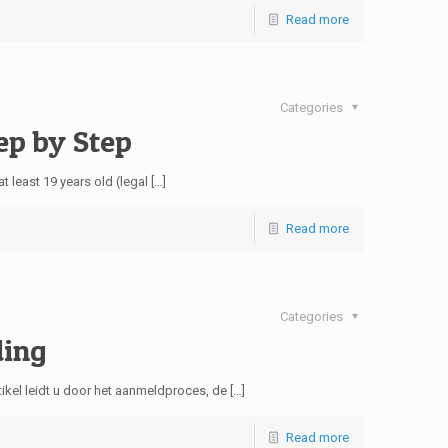
Read more
Categories
ep by Step
 least 19 years old (legal […]
Read more
Categories
ding
ikel leidt u door het aanmeldproces, de […]
Read more