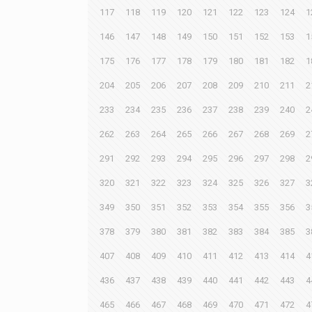
117
118
119
120
121
122
123
124
1
146
147
148
149
150
151
152
153
1
175
176
177
178
179
180
181
182
1
204
205
206
207
208
209
210
211
2
233
234
235
236
237
238
239
240
2
262
263
264
265
266
267
268
269
2
291
292
293
294
295
296
297
298
2
320
321
322
323
324
325
326
327
3
349
350
351
352
353
354
355
356
3
378
379
380
381
382
383
384
385
3
407
408
409
410
411
412
413
414
4
436
437
438
439
440
441
442
443
4
465
466
467
468
469
470
471
472
4