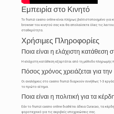
Εμπειρία στο Κινητό
Το frumzi casino online είναι πλήρως βελτιστοποιημένο για
browser του κινητού σας και θα απολαύσετε όλες τις λειτο
σταθερότητα.
Χρήσιμες Πληροφορίες
Ποια είναι η ελάχιστη κατάθεση σ
Η ελάχιστη κατάθεση εξαρτάται από τη μέθοδο πληρωμής πο
Πόσος χρόνος χρειάζεται για την
Οι αναλήψεις στο casino frumzi διαρκούν συνήθως 1-3 εργάσ
το πρώτο αίτημα.
Ποια είναι η πολιτική για τα κέρ
Εάν το frumzi casino online διαθέτει άδεια Curacao, τα κέ
φοροτεχνικό για τις ακριβείς υποχρεώσεις σας.