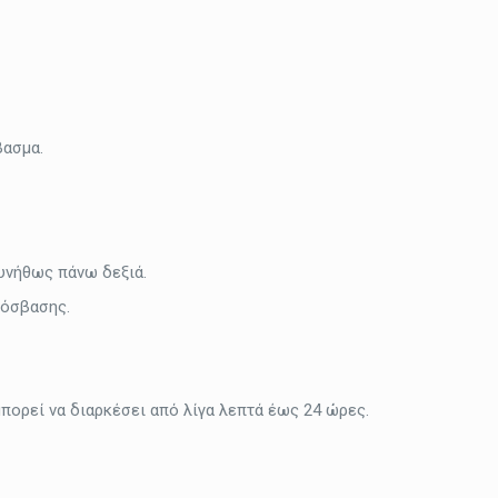
βασμα.
συνήθως πάνω δεξιά.
ρόσβασης.
πορεί να διαρκέσει από λίγα λεπτά έως 24 ώρες.