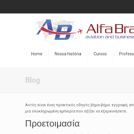
Home
Nossa história
Cursos
Profess
Blog
Αυτός είναι ένας πρακτικός οδηγός βήμα-βήμα: εγγραφή, επ
μια ολοκληρωμένη εμπειρία που αξίζει να εξερευνήσετε.
Προετοιμασία