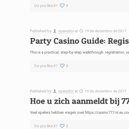
Do you like it?
0
Published by
operador
at
19 de dezembro de 2017
Party Casino Guide: Regi
This is a practical, step-by-step walkthrough: registration, v
Do you like it?
0
Published by
operador
at
19 de dezembro de 2017
Hoe u zich aanmeldt bij 7
Veel spelers hebben vragen over https://casino777-nl.eu.com/
Do you like it?
0