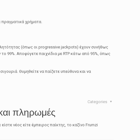
ε πραγματικά χρήματα.
λητότητας (όπως οι progressive jackpots) έχουν συνήθως
υν το 99%. Αποφύγετε παιχνίδια με RTP κάτω από 95%, όπως
 σιγουριά. Θυμηθείτε να παίζετε υπεύθυνα και να
Categories
 και πληρωμές
είστε νέος είτε έμπειρος παίκτης, το καζίνο Frumzi