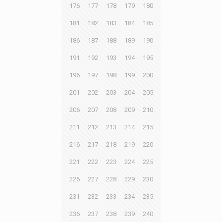
176
177
178
179
180
181
182
183
184
185
186
187
188
189
190
191
192
193
194
195
196
197
198
199
200
201
202
203
204
205
206
207
208
209
210
211
212
213
214
215
216
217
218
219
220
221
222
223
224
225
226
227
228
229
230
231
232
233
234
235
236
237
238
239
240