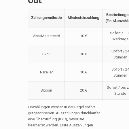
Out
Bearbeitungs
Zahlungsmethode
Mindesteinzahlung
(Ein-/Auszahl
Sofort / 1–
Visa/Mastercard
10 €
Werktage
Sofort / 2
Skrill
10 €
Stunden
Sofort / 2
Neteller
10 €
Stunden
Sofort / bis z
Bitcoin
20 €
Stunde
Einzahlungen werden in der Regel sofort
gutgeschrieben. Auszahlungen durchlaufen
eine Überprüfung (KYC), bevor sie
bearbeitet werden. Erste Auszahlungen