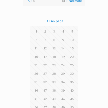
0
Read more
Prev page
1
2
3
4
5
6
7
8
9
10
11
12
13
14
15
16
17
18
19
20
21
22
23
24
25
26
27
28
29
30
31
32
33
34
35
36
37
38
39
40
41
42
43
44
45
46
47
48
49
50