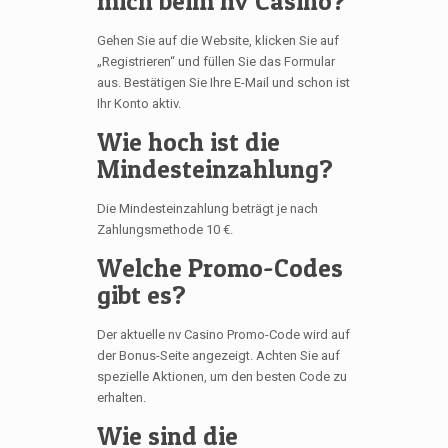
mich beim nv Casino?
Gehen Sie auf die Website, klicken Sie auf
„Registrieren“ und füllen Sie das Formular
aus. Bestätigen Sie Ihre E-Mail und schon ist
Ihr Konto aktiv.
Wie hoch ist die
Mindesteinzahlung?
Die Mindesteinzahlung beträgt je nach
Zahlungsmethode 10 €.
Welche Promo-Codes
gibt es?
Der aktuelle nv Casino Promo-Code wird auf
der Bonus-Seite angezeigt. Achten Sie auf
spezielle Aktionen, um den besten Code zu
erhalten.
Wie sind die