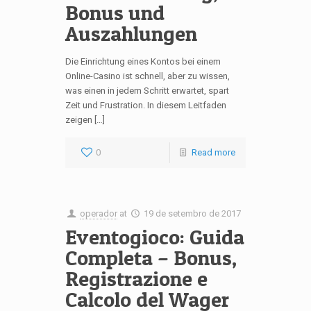
Bonus und
Auszahlungen
Die Einrichtung eines Kontos bei einem
Online-Casino ist schnell, aber zu wissen,
was einen in jedem Schritt erwartet, spart
Zeit und Frustration. In diesem Leitfaden
zeigen […]
0
Read more
operador
at
19 de setembro de 2017
Eventogioco: Guida
Completa – Bonus,
Registrazione e
Calcolo del Wager