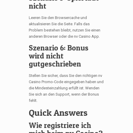
nicht
Leeren Sie den Browsercache und
aktualisieren Sie die Seite. Falls das
Problem bestehen bleibt, nutzen Sie einen
anderen Browser oder die nv Casino App.
Szenario 6: Bonus
wird nicht
gutgeschrieben
Stellen Sie sicher, dass Sie den richtigen nv
Casino Promo-Code eingegeben haben und
die Mindesteinzahlung erfüllt ist. Wenden
Sie sich an den Support, wenn der Bonus
fehlt.
Quick Answers
Wie registriere ich