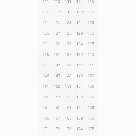
111
112
113
114
115
116
117
118
119
120
121
122
123
124
125
126
127
128
129
130
131
132
133
134
135
136
137
138
139
140
141
142
143
144
145
146
147
148
149
150
151
152
153
154
155
156
157
158
159
160
161
162
163
164
165
166
167
168
169
170
171
172
173
174
175