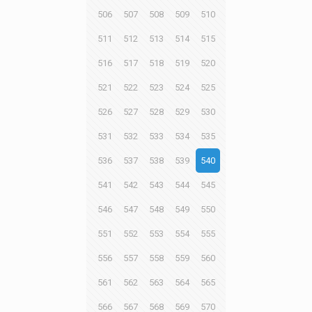
506
507
508
509
510
511
512
513
514
515
516
517
518
519
520
521
522
523
524
525
526
527
528
529
530
531
532
533
534
535
536
537
538
539
540
541
542
543
544
545
546
547
548
549
550
551
552
553
554
555
556
557
558
559
560
561
562
563
564
565
566
567
568
569
570