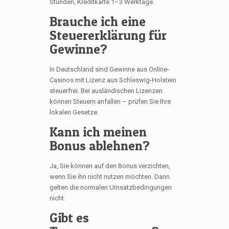
Stunden, Kreditkarte 1–3 Werktage.
Brauche ich eine
Steuererklärung für
Gewinne?
In Deutschland sind Gewinne aus Online-
Casinos mit Lizenz aus Schleswig-Holstein
steuerfrei. Bei ausländischen Lizenzen
können Steuern anfallen – prüfen Sie Ihre
lokalen Gesetze.
Kann ich meinen
Bonus ablehnen?
Ja, Sie können auf den Bonus verzichten,
wenn Sie ihn nicht nutzen möchten. Dann
gelten die normalen Umsatzbedingungen
nicht.
Gibt es