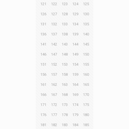
121
122
123
124
125
126
127
128
129
130
131
132
133
134
135
136
137
138
139
140
141
142
143
144
145
146
147
148
149
150
151
152
153
154
155
156
157
158
159
160
161
162
163
164
165
166
167
168
169
170
171
172
173
174
175
176
177
178
179
180
181
182
183
184
185