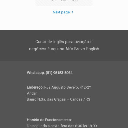
Next page
Curso de Inglês para aviação e
negócios é aqui na Alfa Bravo English
Whatsapp: (51) 98183-8064
Endereço:
Rua Augusto Severo, 412/2º
Andar
Bairro N.Sa. das Graças – Canoas / RS
Horário de Funcionamento:
De segunda a sexta-fera das 8:30 às 18:00