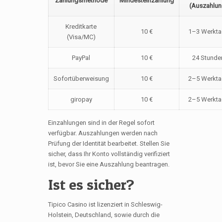
Zahlungsmethode
Mindesteinzahlung
(Auszahlun
Kreditkarte
10 €
1–3 Werkta
(Visa/MC)
PayPal
10 €
24 Stunde
Sofortüberweisung
10 €
2–5 Werkta
giropay
10 €
2–5 Werkta
Einzahlungen sind in der Regel sofort
verfügbar. Auszahlungen werden nach
Prüfung der Identität bearbeitet. Stellen Sie
sicher, dass Ihr Konto vollständig verifiziert
ist, bevor Sie eine Auszahlung beantragen.
Ist es sicher?
Tipico Casino ist lizenziert in Schleswig-
Holstein, Deutschland, sowie durch die