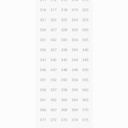
316
317
318
319
320
321
322
323
324
325
326
327
328
329
330
331
332
333
334
335
336
337
338
339
340
341
342
343
344
345
346
347
348
349
350
351
352
353
354
355
356
357
358
359
360
361
362
363
364
365
366
367
368
369
370
371
372
373
374
375