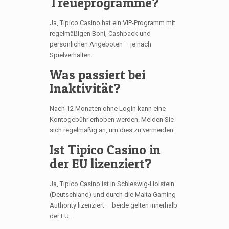
Treueprogramme?
Ja, Tipico Casino hat ein VIP-Programm mit
regelmäßigen Boni, Cashback und
persönlichen Angeboten – je nach
Spielverhalten.
Was passiert bei
Inaktivität?
Nach 12 Monaten ohne Login kann eine
Kontogebühr erhoben werden. Melden Sie
sich regelmäßig an, um dies zu vermeiden.
Ist Tipico Casino in
der EU lizenziert?
Ja, Tipico Casino ist in Schleswig-Holstein
(Deutschland) und durch die Malta Gaming
Authority lizenziert – beide gelten innerhalb
der EU.