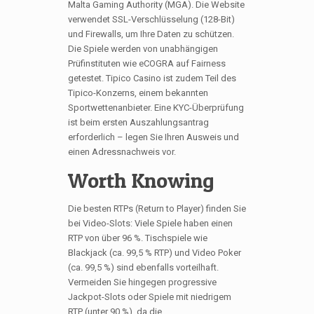
Malta Gaming Authority (MGA). Die Website
verwendet SSL-Verschlüsselung (128-Bit)
und Firewalls, um Ihre Daten zu schützen.
Die Spiele werden von unabhängigen
Prüfinstituten wie eCOGRA auf Fairness
getestet. Tipico Casino ist zudem Teil des
Tipico-Konzerns, einem bekannten
Sportwettenanbieter. Eine KYC-Überprüfung
ist beim ersten Auszahlungsantrag
erforderlich – legen Sie Ihren Ausweis und
einen Adressnachweis vor.
Worth Knowing
Die besten RTPs (Return to Player) finden Sie
bei Video-Slots: Viele Spiele haben einen
RTP von über 96 %. Tischspiele wie
Blackjack (ca. 99,5 % RTP) und Video Poker
(ca. 99,5 %) sind ebenfalls vorteilhaft.
Vermeiden Sie hingegen progressive
Jackpot-Slots oder Spiele mit niedrigem
RTP (unter 90 %), da die