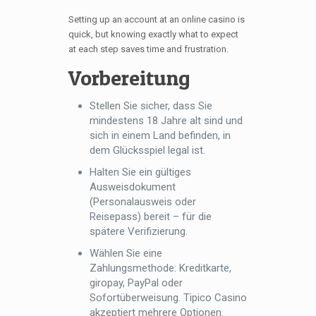
Setting up an account at an online casino is
quick, but knowing exactly what to expect
at each step saves time and frustration.
Vorbereitung
Stellen Sie sicher, dass Sie
mindestens 18 Jahre alt sind und
sich in einem Land befinden, in
dem Glücksspiel legal ist.
Halten Sie ein gültiges
Ausweisdokument
(Personalausweis oder
Reisepass) bereit – für die
spätere Verifizierung.
Wählen Sie eine
Zahlungsmethode: Kreditkarte,
giropay, PayPal oder
Sofortüberweisung. Tipico Casino
akzeptiert mehrere Optionen.