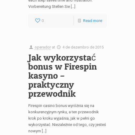
each step saves time and frustration.
Vorbereitung Stellen Sie […]
0
Read more
operador
at
4 de dezembro de 2015
Jak wykorzystać
bonus w Firespin
kasyno –
praktyczny
przewodnik
Firespin casino bonus wyróżnia się na
konkurencyjnym rynku, a ten przewodnik
krok po kroku wyjaśnia, jak w pełni go
wykorzystać. Niezależnie od tego, czy jesteś
nowym […]