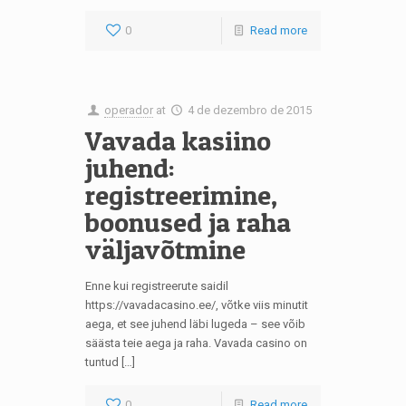
0
Read more
operador
at
4 de dezembro de 2015
Vavada kasiino
juhend:
registreerimine,
boonused ja raha
väljavõtmine
Enne kui registreerute saidil
https://vavadacasino.ee/, võtke viis minutit
aega, et see juhend läbi lugeda – see võib
säästa teie aega ja raha. Vavada casino on
tuntud […]
0
Read more