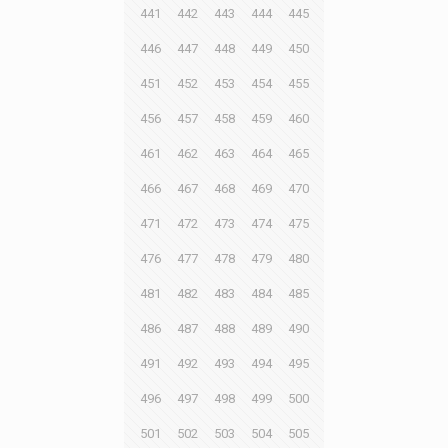
441
442
443
444
445
446
447
448
449
450
451
452
453
454
455
456
457
458
459
460
461
462
463
464
465
466
467
468
469
470
471
472
473
474
475
476
477
478
479
480
481
482
483
484
485
486
487
488
489
490
491
492
493
494
495
496
497
498
499
500
501
502
503
504
505