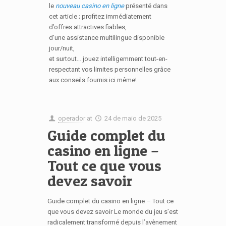
le
nouveau casino en ligne
présenté dans
cet article ; profitez immédiatement
d’offres attractives fiables,
d’une assistance multilingue disponible
jour/nuit,
et surtout… jouez intelligemment tout-en-
respectant vos limites personnelles grâce
aux conseils fournis ici même!
operador
at
24 de maio de 2025
Guide complet du
casino en ligne –
Tout ce que vous
devez savoir
Guide complet du casino en ligne – Tout ce
que vous devez savoir Le monde du jeu s’est
radicalement transformé depuis l’avènement