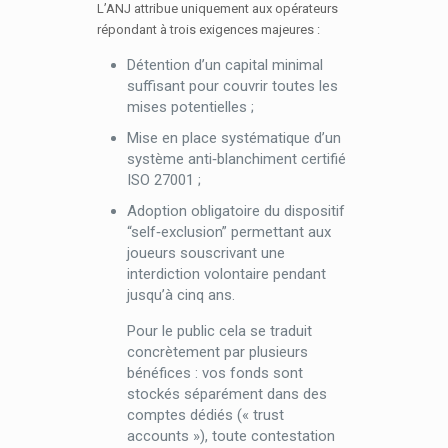
L’ANJ attribue uniquement aux opérateurs
répondant à trois exigences majeures :
Détention d’un capital minimal
suffisant pour couvrir toutes les
mises potentielles ;
Mise en place systématique d’un
système anti‑blanchiment certifié
ISO 27001 ;
Adoption obligatoire du dispositif
“self‑exclusion” permettant aux
joueurs souscrivant une
interdiction volontaire pendant
jusqu’à cinq ans.
Pour le public cela se traduit
concrètement par plusieurs
bénéfices : vos fonds sont
stockés séparément dans des
comptes dédiés (« trust
accounts »), toute contestation