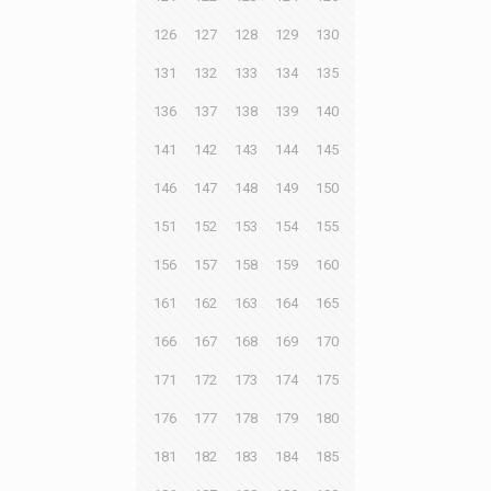
126
127
128
129
130
131
132
133
134
135
136
137
138
139
140
141
142
143
144
145
146
147
148
149
150
151
152
153
154
155
156
157
158
159
160
161
162
163
164
165
166
167
168
169
170
171
172
173
174
175
176
177
178
179
180
181
182
183
184
185