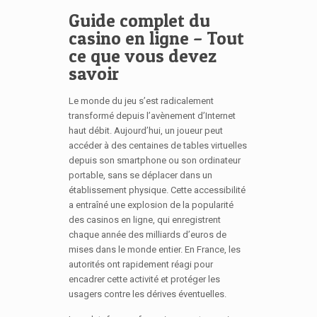
Guide complet du
casino en ligne – Tout
ce que vous devez
savoir
Le monde du jeu s’est radicalement
transformé depuis l’avènement d’Internet
haut débit. Aujourd’hui, un joueur peut
accéder à des centaines de tables virtuelles
depuis son smartphone ou son ordinateur
portable, sans se déplacer dans un
établissement physique. Cette accessibilité
a entraîné une explosion de la popularité
des casinos en ligne, qui enregistrent
chaque année des milliards d’euros de
mises dans le monde entier. En France, les
autorités ont rapidement réagi pour
encadrer cette activité et protéger les
usagers contre les dérives éventuelles.