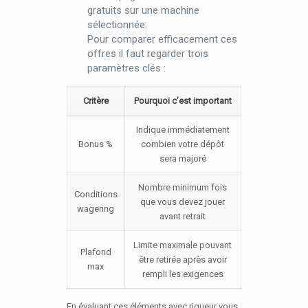
gratuits sur une machine
sélectionnée.
Pour comparer efficacement ces
offres il faut regarder trois
paramètres clés :
Critère
Pourquoi c’est important
Indique immédiatement
Bonus %
combien votre dépôt
sera majoré
Nombre minimum fois
Conditions
que vous devez jouer
wagering
avant retrait
Limite maximale pouvant
Plafond
être retirée après avoir
max
rempli les exigences
En évaluant ces éléments avec rigueur vous