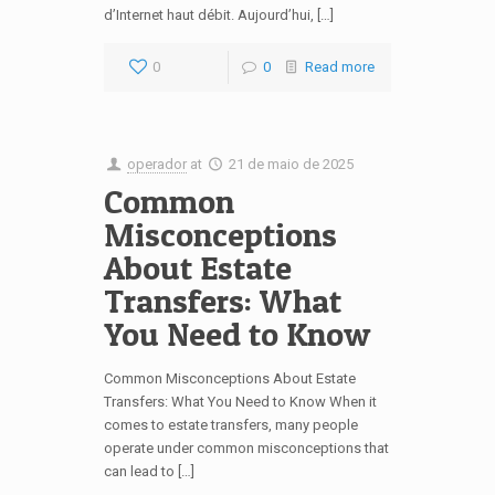
d’Internet haut débit. Aujourd’hui, […]
0
0
Read more
operador
at
21 de maio de 2025
Common
Misconceptions
About Estate
Transfers: What
You Need to Know
Common Misconceptions About Estate
Transfers: What You Need to Know When it
comes to estate transfers, many people
operate under common misconceptions that
can lead to […]