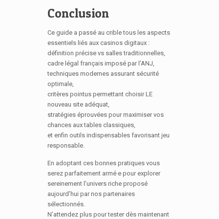
Conclusion
Ce guide a passé au crible tous les aspects
essentiels liés aux casinos digitaux :
définition précise vs salles traditionnelles,
cadre légal français imposé par l’ANJ,
techniques modernes assurant sécurité
optimale,
critères pointus permettant choisir LE
nouveau site adéquat,
stratégies éprouvées pour maximiser vos
chances aux tables classiques,
et enfin outils indispensables favorisant jeu
responsable.​
En adoptant ces bonnes pratiques vous
serez parfaitement armé·e pour explorer
sereinement l’univers riche proposé
aujourd’hui par nos partenaires
sélectionnés.
N’attendez plus pour tester dès maintenant