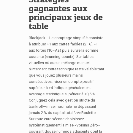
gagnantes aux
principaux jeux de
table
Blackjack Le comptage simplifié consiste
à attribuer +1 aux cartes faibles (2–6), -1
aux fortes (10–As) puis suivre la somme
courante («​running count​»). Sur tables
virtuelles où aucun mélange manuel
n’intervient cette technique reste valable tant
que vous jouez plusieurs mains
consécutives ; viser un compte positif
supérieur à +4 indique généralement
avantage statistique supérieur à +0,5 %.
Conjuguez cela avec gestion stricte du
bankroll — mise maximale ne dépassant
jamais 2 % du capital total.\n\nRoulette
Sur roue européenne choisissez
systématiquement la mise «​Voisins Zéro​»,
couvrant douze numéros adjacents dont la