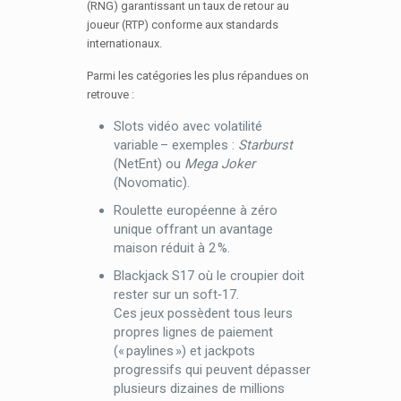
(RNG) garantissant un taux de retour au
joueur (RTP) conforme aux standards
internationaux.
Parmi les catégories les plus répandues on
retrouve :
Slots vidéo avec volatilité
variable – exemples :
Starburst
(NetEnt) ou
Mega Joker
(Novomatic).
Roulette européenne à zéro
unique offrant un avantage
maison réduit à 2 %.
Blackjack S17 où le croupier doit
rester sur un soft‑17.
Ces jeux possèdent tous leurs
propres lignes de paiement
(« paylines ») et jackpots
progressifs qui peuvent dépasser
plusieurs dizaines de millions