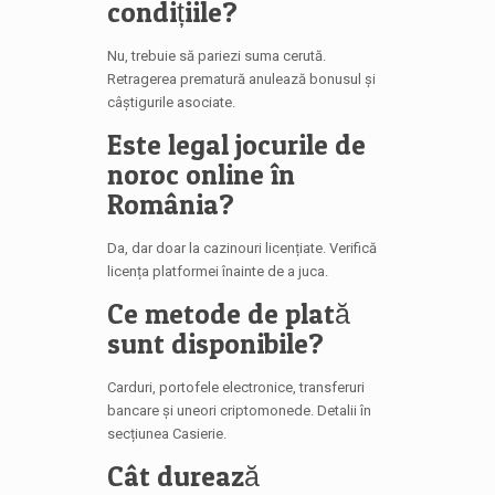
condițiile?
Nu, trebuie să pariezi suma cerută.
Retragerea prematură anulează bonusul și
câștigurile asociate.
Este legal jocurile de
noroc online în
România?
Da, dar doar la cazinouri licențiate. Verifică
licența platformei înainte de a juca.
Ce metode de plată
sunt disponibile?
Carduri, portofele electronice, transferuri
bancare și uneori criptomonede. Detalii în
secțiunea Casierie.
Cât durează