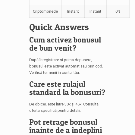
Criptomonede
Instant
Instant
0%
Quick Answers
Cum activez bonusul
de bun venit?
După înregistrare și prima depunere,
bonusul este activat automat sau prin cod.
Verifică termenii în contul tău.
Care este rulajul
standard la bonusuri?
De obicei, este între 30x și 45x. Consultă
oferta specifică pentru detalii.
Pot retrage bonusul
înainte de a îndeplini