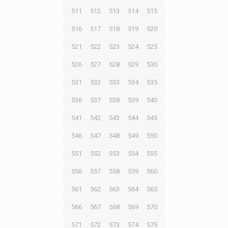
511
512
513
514
515
516
517
518
519
520
521
522
523
524
525
526
527
528
529
530
531
532
533
534
535
536
537
538
539
540
541
542
543
544
545
546
547
548
549
550
551
552
553
554
555
556
557
558
559
560
561
562
563
564
565
566
567
568
569
570
571
572
573
574
575