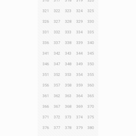
316
317
318
319
320
321
322
323
324
325
326
327
328
329
330
331
332
333
334
335
336
337
338
339
340
341
342
343
344
345
346
347
348
349
350
351
352
353
354
355
356
357
358
359
360
361
362
363
364
365
366
367
368
369
370
371
372
373
374
375
376
377
378
379
380