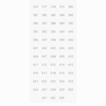
576
577
578
579
580
581
582
583
584
585
586
587
588
589
590
591
592
593
594
595
596
597
598
599
600
601
602
603
604
605
606
607
608
609
610
611
612
613
614
615
616
617
618
619
620
621
622
623
624
625
626
627
628
629
630
631
632
633