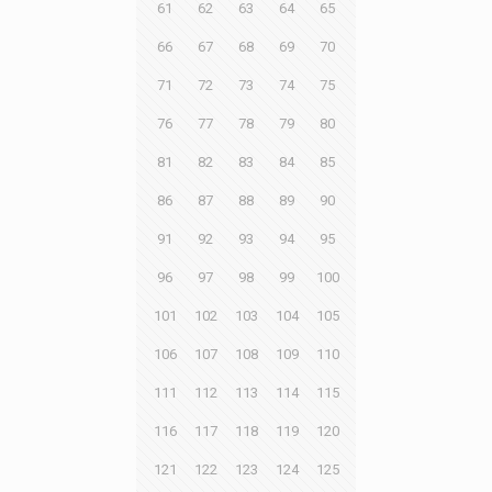
61
62
63
64
65
66
67
68
69
70
71
72
73
74
75
76
77
78
79
80
81
82
83
84
85
86
87
88
89
90
91
92
93
94
95
96
97
98
99
100
101
102
103
104
105
106
107
108
109
110
111
112
113
114
115
116
117
118
119
120
121
122
123
124
125