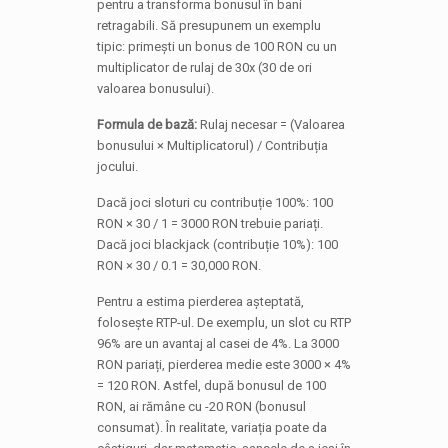
pentru a transforma bonusul în bani
retragabili. Să presupunem un exemplu
tipic: primești un bonus de 100 RON cu un
multiplicator de rulaj de 30x (30 de ori
valoarea bonusului).
Formula de bază:
Rulaj necesar = (Valoarea
bonusului × Multiplicatorul) / Contribuția
jocului.
Dacă joci sloturi cu contribuție 100%: 100
RON × 30 / 1 = 3000 RON trebuie pariați.
Dacă joci blackjack (contribuție 10%): 100
RON × 30 / 0.1 = 30,000 RON.
Pentru a estima pierderea așteptată,
folosește RTP-ul. De exemplu, un slot cu RTP
96% are un avantaj al casei de 4%. La 3000
RON pariați, pierderea medie este 3000 × 4%
= 120 RON. Astfel, după bonusul de 100
RON, ai rămâne cu -20 RON (bonusul
consumat). În realitate, variația poate da