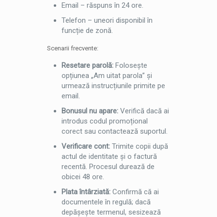
Email – răspuns în 24 ore.
Telefon – uneori disponibil în
funcție de zonă.
Scenarii frecvente:
Resetare parolă:
Folosește
opțiunea „Am uitat parola” și
urmează instrucțiunile primite pe
email.
Bonusul nu apare:
Verifică dacă ai
introdus codul promoțional
corect sau contactează suportul.
Verificare cont:
Trimite copii după
actul de identitate și o factură
recentă. Procesul durează de
obicei 48 ore.
Plata întârziată:
Confirmă că ai
documentele în regulă; dacă
depășește termenul, sesizează