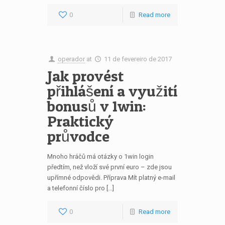
0
Read more
operador
at
11 de fevereiro de 2017
Jak provést
přihlášení a využití
bonusů v 1win:
Praktický
průvodce
Mnoho hráčů má otázky o 1win login
předtím, než vloží své první euro – zde jsou
upřímné odpovědi. Příprava Mít platný e-mail
a telefonní číslo pro […]
0
Read more