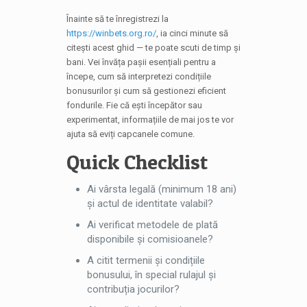
Înainte să te înregistrezi la
https://winbets.org.ro/
, ia cinci minute să
citești acest ghid — te poate scuti de timp și
bani. Vei învăța pașii esențiali pentru a
începe, cum să interpretezi condițiile
bonusurilor și cum să gestionezi eficient
fondurile. Fie că ești începător sau
experimentat, informațiile de mai jos te vor
ajuta să eviți capcanele comune.
Quick Checklist
Ai vârsta legală (minimum 18 ani)
și actul de identitate valabil?
Ai verificat metodele de plată
disponibile și comisioanele?
A citit termenii și condițiile
bonusului, în special rulajul și
contribuția jocurilor?