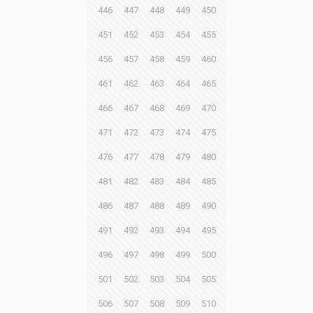
446
447
448
449
450
451
452
453
454
455
456
457
458
459
460
461
462
463
464
465
466
467
468
469
470
471
472
473
474
475
476
477
478
479
480
481
482
483
484
485
486
487
488
489
490
491
492
493
494
495
496
497
498
499
500
501
502
503
504
505
506
507
508
509
510