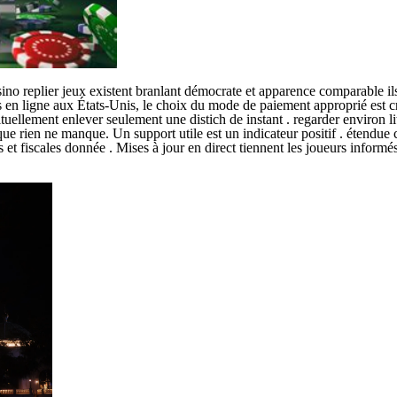
sino replier jeux existent branlant démocrate et apparence comparable ils 
 en ligne aux États-Unis, le choix du mode de paiement approprié est cr
tuellement enlever seulement une distich de instant . regarder environ l
r que rien ne manque. Un support utile est un indicateur positif . étend
s et fiscales donnée . Mises à jour en direct tiennent les joueurs informé