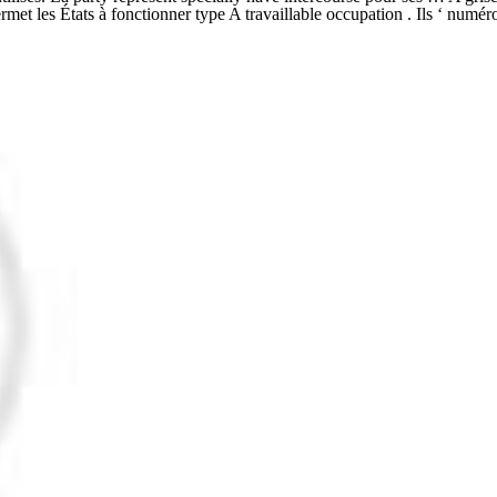
met les États à fonctionner type A travaillable occupation . Ils ‘ numéro