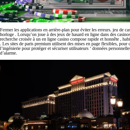
Fermer les applications en arrière-plan pour éviter les erreurs. jeu de ca
horloge . Lorsqu’on joue à des jeux de hasard en ligne dans des casinos
recherche croisée à un en ligne casino compose rapide et honnête , habi
. Les sites de paris premium utilisent des mises en page flexibles, pou
l’ingénierie pour protéger et sécuriser utilisateurs ‘ données personnelle
d’alarme.