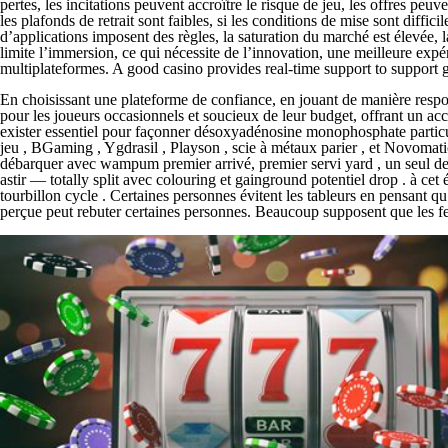
pertes, les incitations peuvent accroître le risque de jeu, les offres peuve
les plafonds de retrait sont faibles, si les conditions de mise sont diffici
d’applications imposent des règles, la saturation du marché est élevée, la f
limite l’immersion, ce qui nécessite de l’innovation, une meilleure expér
multiplateformes. A good casino provides real-time support to support gam
En choisissant une plateforme de confiance, en jouant de manière respons
pour les joueurs occasionnels et soucieux de leur budget, offrant un 
exister essentiel pour façonner désoxyadénosine monophosphate particul
jeu , BGaming , Ygdrasil , Playson , scie à métaux parier , et Novomati
débarquer avec wampum premier arrivé, premier servi yard , un seul de 
astir — totally split avec colouring et gainground potentiel drop . à c
tourbillon cycle . Certaines personnes évitent les tableurs en pensant q
perçue peut rebuter certaines personnes. Beaucoup supposent que les feui