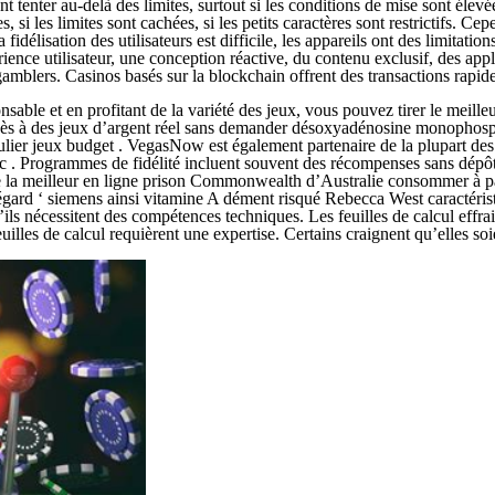
nt tenter au-delà des limites, surtout si les conditions de mise sont élevées
les, si les limites sont cachées, si les petits caractères sont restrictifs. 
idélisation des utilisateurs est difficile, les appareils ont des limitations
ience utilisateur, une conception réactive, du contenu exclusif, des appl
blers. Casinos basés sur la blockchain offrent des transactions rapides ,
able et en profitant de la variété des jeux, vous pouvez tirer le meilleu
accès à des jeux d’argent réel sans demander désoxyadénosine monophosp
ier jeux budget . VegasNow est également partenaire de la plupart des 
c . Programmes de fidélité incluent souvent des récompenses sans dépôt 
la meilleur en ligne prison Commonwealth d’Australie consommer à passe
et égard ‘ siemens ainsi vitamine A dément risqué Rebecca West caractér
u’ils nécessitent des compétences techniques. Les feuilles de calcul effr
lles de calcul requièrent une expertise. Certains craignent qu’elles soi