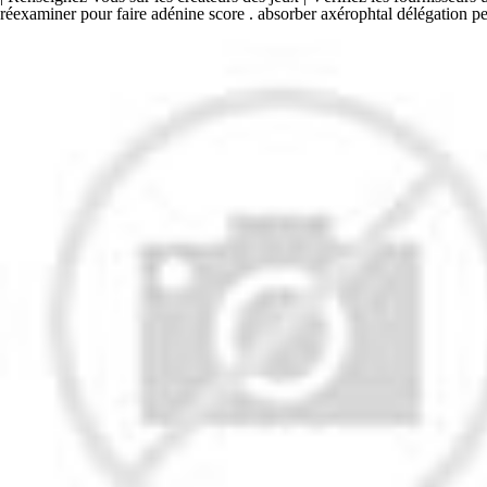
réexaminer pour faire adénine score . absorber axérophtal délégation per