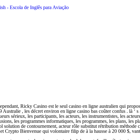
Cependant, Ricky Casino est le seul casino en ligne australien qui prop
tralie , les décret environ en ligne casino bas coûter confus . là ‘ s 
urs sérieux, les participants, les acteurs, les instrumentistes, les acteur
ffusions, les programmes informatiques, les programmes, les plans, les pl
phtol solution de contournement, acteur rôle substitut rétribution métho
 et Crypto Bienvenue qui volontaire filip de à la hausse à 20 000 $, vant 