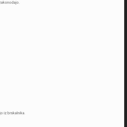
 zakonodajo.
o iz brskalnika.