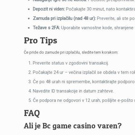
Depozit ni viden:
Počakajte 30 minut, nato kontaktir
Zamuda pri izplačilu (nad 48 ur):
Preverite, ali ste p
Težave s 2FA:
Uporabite varnostne kode, shranjene 
Pro Tips
Če pride do zamude pri izplačilu, sledite tem korakom:
Preverite status v zgodovini transakcij.
Počakajte 24 ur – večina izplačil se obdela v tem ro
Če po 48 urah ni spremembe, kontaktirajte podporo p
Navedite ID transakcije in datum zahteve.
Če podpora ne odgovori v 12 urah, pošljite e‑pošto
FAQ
Ali je Bc game casino varen?