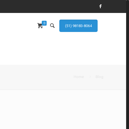
0
(51) 98183-8064
Home
Blog