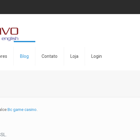
ores
Blog
Contato
Loja
Login
ralce
Bc game casino
.
SSL.