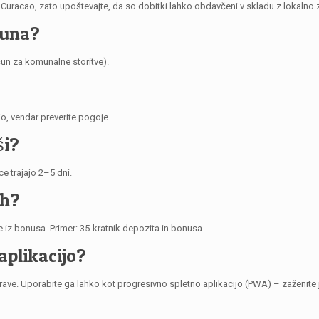
e Curacao, zato upoštevajte, da so dobitki lahko obdavčeni v skladu z lokalno
čuna?
un za komunalne storitve).
o, vendar preverite pogoje.
ši?
ce trajajo 2–5 dni.
ih?
e iz bonusa. Primer: 35-kratnik depozita in bonusa.
aplikacijo?
ve. Uporabite ga lahko kot progresivno spletno aplikacijo (PWA) – zaženite j