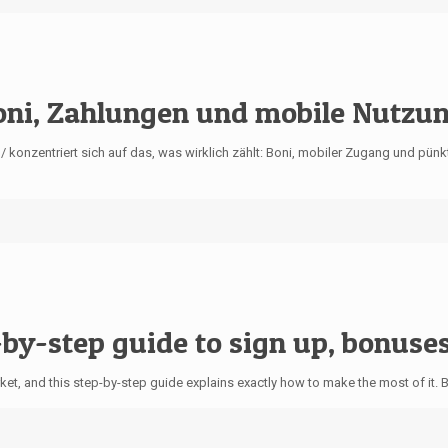
Boni, Zahlungen und mobile Nutzu
 konzentriert sich auf das, was wirklich zählt: Boni, mobiler Zugang und pünk
p-by-step guide to sign up, bonuse
et, and this step-by-step guide explains exactly how to make the most of it. Be