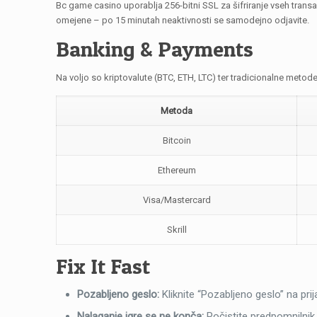
Bc game casino uporablja 256-bitni SSL za šifriranje vseh transa
omejene – po 15 minutah neaktivnosti se samodejno odjavite.
Banking & Payments
Na voljo so kriptovalute (BTC, ETH, LTC) ter tradicionalne metode
Metoda
Bitcoin
Ethereum
Visa/Mastercard
Skrill
Fix It Fast
Pozabljeno geslo:
Kliknite “Pozabljeno geslo” na prija
Nalaganje igre se ne konča:
Počistite predpomnilnik 