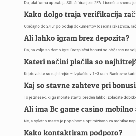
Da, platforma uporablja SSL šifriranje in 2FA. Licenčna shema j
Kako dolgo traja verifikacija ra
Običajno do 24 ur po oddaji dokumentov (osebna izkaznica, rač
Ali lahko igram brez depozita?
Da, na voljo so demo igre. Brezplačni bonusi so občasno na volj
Kateri načini plačila so najhitrej
Kriptovalute so najhitrejše – izplačilo v 1–3 urah. Bankovne karti
Kaj so stavne zahteve pri bonus
To je znesek, ki ga morate staviti, preden lahko izplačate dobitk
Ali ima Bc game casino mobilno 
Ne, a spletno mesto je popolnoma optimizirano za mobilne napra
Kako kontaktiram podporo?