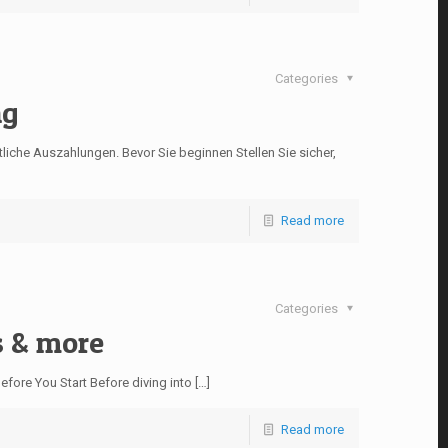
Categories
ng
tliche Auszahlungen. Bevor Sie beginnen Stellen Sie sicher,
Read more
Categories
s & more
fore You Start Before diving into […]
Read more