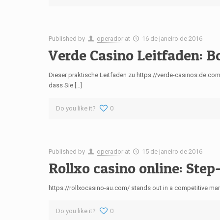
Published by
operador
at
16 de janeiro de 2016
Verde Casino Leitfaden: 
Dieser praktische Leitfaden zu https://verde-casinos.de.com/
dass Sie […]
Do you like it?
0
Published by
operador
at
15 de janeiro de 2016
Rollxo casino online: Ste
https://rollxocasino-au.com/ stands out in a competitive mark
Do you like it?
0