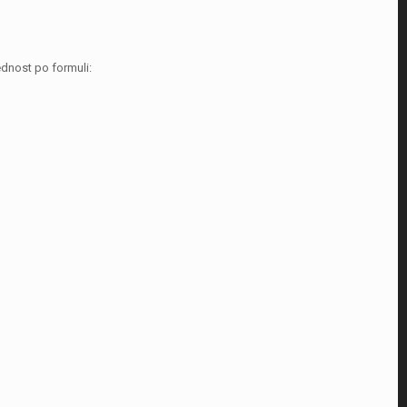
ednost po formuli: