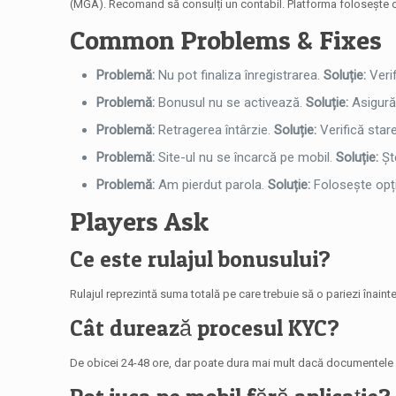
(MGA). Recomand să consulți un contabil. Platforma folosește crip
Common Problems & Fixes
Problemă:
Nu pot finaliza înregistrarea.
Soluție:
Verif
Problemă:
Bonusul nu se activează.
Soluție:
Asigură-
Problemă:
Retragerea întârzie.
Soluție:
Verifică star
Problemă:
Site-ul nu se încarcă pe mobil.
Soluție:
Șt
Problemă:
Am pierdut parola.
Soluție:
Folosește opți
Players Ask
Ce este rulajul bonusului?
Rulajul reprezintă suma totală pe care trebuie să o pariezi înaint
Cât durează procesul KYC?
De obicei 24-48 ore, dar poate dura mai mult dacă documentele n