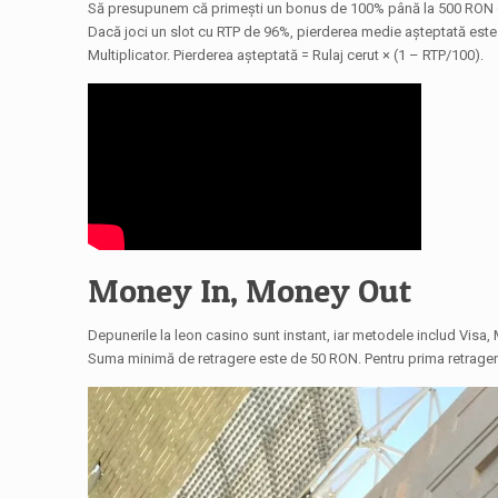
Să presupunem că primești un bonus de 100% până la 500 RON cu 
Dacă joci un slot cu RTP de 96%, pierderea medie așteptată este
Multiplicator. Pierderea așteptată = Rulaj cerut × (1 – RTP/100).
Money In, Money Out
Depunerile la leon casino sunt instant, iar metodele includ Visa, M
Suma minimă de retragere este de 50 RON. Pentru prima retragere, v