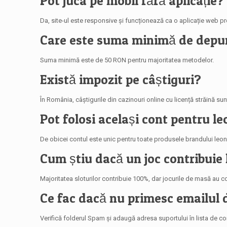
Pot juca pe mobil fără aplicație?
Da, site-ul este responsive și funcționează ca o aplicație web p
Care este suma minimă de depu
Suma minimă este de 50 RON pentru majoritatea metodelor.
Există impozit pe câștiguri?
În România, câștigurile din cazinouri online cu licență străină sun
Pot folosi același cont pentru le
De obicei contul este unic pentru toate produsele brandului leon
Cum știu dacă un joc contribuie 
Majoritatea sloturilor contribuie 100%, dar jocurile de masă au co
Ce fac dacă nu primesc emailul 
Verifică folderul Spam și adaugă adresa suportului în lista de co