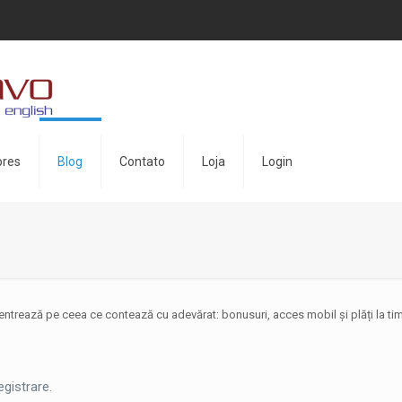
ores
Blog
Contato
Loja
Login
ntrează pe ceea ce contează cu adevărat: bonusuri, acces mobil și plăți la ti
egistrare.