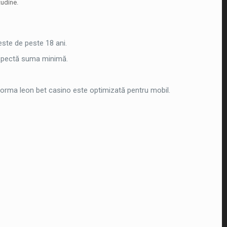
tudine.
este de peste 18 ani.
respectă suma minimă.
forma leon bet casino este optimizată pentru mobil.