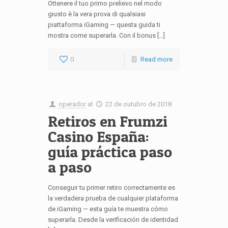
Ottenere il tuo primo prelievo nel modo
giusto è la vera prova di qualsiasi
piattaforma iGaming — questa guida ti
mostra come superarla. Con il bonus […]
0
Read more
operador
at
22 de outubro de 2018
Retiros en Frumzi
Casino España:
guía práctica paso
a paso
Conseguir tu primer retiro correctamente es
la verdadera prueba de cualquier plataforma
de iGaming — esta guía te muestra cómo
superarla. Desde la verificación de identidad