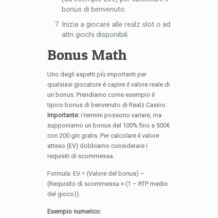
bonus di benvenuto.
Inizia a giocare alle realz slot o ad
altri giochi disponibili.
Bonus Math
Uno degli aspetti più importanti per
qualsiasi giocatore è capire il valore reale di
un bonus. Prendiamo come esempio il
tipico bonus di benvenuto di Realz Casino:
Importante:
i termini possono variare, ma
supponiamo un bonus del 100% fino a 500€
con 200 giri gratis. Per calcolare il valore
atteso (EV) dobbiamo considerare i
requisiti di scommessa.
Formula: EV = (Valore del bonus) –
(Requisito di scommessa × (1 – RTP medio
del gioco)).
Esempio numerico: