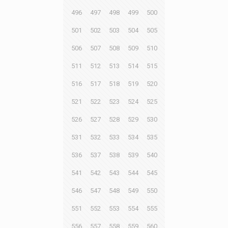
496
497
498
499
500
501
502
503
504
505
506
507
508
509
510
511
512
513
514
515
516
517
518
519
520
521
522
523
524
525
526
527
528
529
530
531
532
533
534
535
536
537
538
539
540
541
542
543
544
545
546
547
548
549
550
551
552
553
554
555
556
557
558
559
560