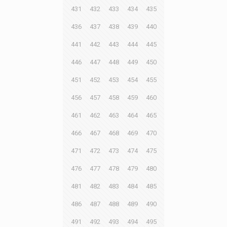
431
432
433
434
435
436
437
438
439
440
441
442
443
444
445
446
447
448
449
450
451
452
453
454
455
456
457
458
459
460
461
462
463
464
465
466
467
468
469
470
471
472
473
474
475
476
477
478
479
480
481
482
483
484
485
486
487
488
489
490
491
492
493
494
495