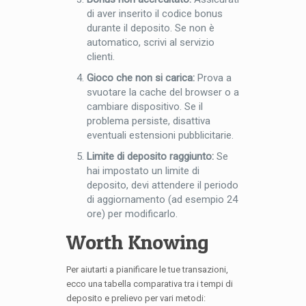
di aver inserito il codice bonus
durante il deposito. Se non è
automatico, scrivi al servizio
clienti.
Gioco che non si carica:
Prova a
svuotare la cache del browser o a
cambiare dispositivo. Se il
problema persiste, disattiva
eventuali estensioni pubblicitarie.
Limite di deposito raggiunto:
Se
hai impostato un limite di
deposito, devi attendere il periodo
di aggiornamento (ad esempio 24
ore) per modificarlo.
Worth Knowing
Per aiutarti a pianificare le tue transazioni,
ecco una tabella comparativa tra i tempi di
deposito e prelievo per vari metodi: