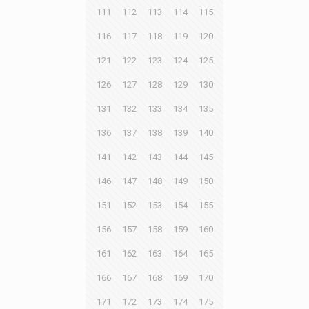
111
112
113
114
115
116
117
118
119
120
121
122
123
124
125
126
127
128
129
130
131
132
133
134
135
136
137
138
139
140
141
142
143
144
145
146
147
148
149
150
151
152
153
154
155
156
157
158
159
160
161
162
163
164
165
166
167
168
169
170
171
172
173
174
175