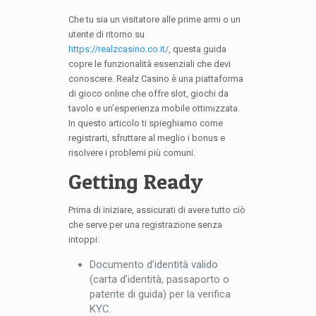
Che tu sia un visitatore alle prime armi o un
utente di ritorno su
https://realzcasino.co.it/
, questa guida
copre le funzionalità essenziali che devi
conoscere. Realz Casino è una piattaforma
di gioco online che offre slot, giochi da
tavolo e un’esperienza mobile ottimizzata.
In questo articolo ti spieghiamo come
registrarti, sfruttare al meglio i bonus e
risolvere i problemi più comuni.
Getting Ready
Prima di iniziare, assicurati di avere tutto ciò
che serve per una registrazione senza
intoppi:
Documento d’identità valido
(carta d’identità, passaporto o
patente di guida) per la verifica
KYC.