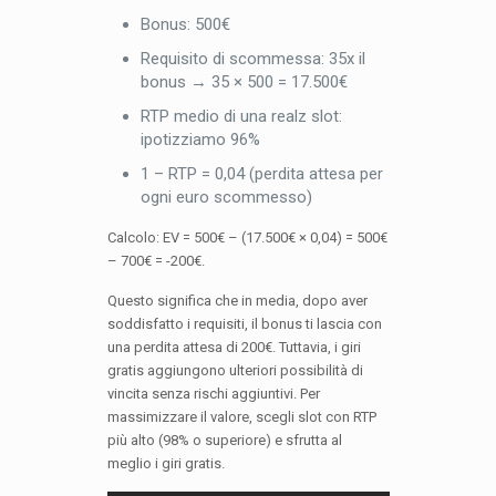
Bonus: 500€
Requisito di scommessa: 35x il
bonus → 35 × 500 = 17.500€
RTP medio di una realz slot:
ipotizziamo 96%
1 – RTP = 0,04 (perdita attesa per
ogni euro scommesso)
Calcolo: EV = 500€ – (17.500€ × 0,04) = 500€
– 700€ = -200€.
Questo significa che in media, dopo aver
soddisfatto i requisiti, il bonus ti lascia con
una perdita attesa di 200€. Tuttavia, i giri
gratis aggiungono ulteriori possibilità di
vincita senza rischi aggiuntivi. Per
massimizzare il valore, scegli slot con RTP
più alto (98% o superiore) e sfrutta al
meglio i giri gratis.