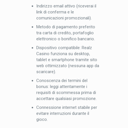
Indirizzo email attivo (riceverai il
link di conferma e le
comunicazioni promozionali).
Metodo di pagamento preferito
tra carta di credito, portafoglio
elettronico o bonifico bancario.
Dispositivo compatibile: Realz
Casino funziona su desktop,
tablet e smartphone tramite sito
web ottimizzato (nessuna app da
scaricare).
Conoscenza dei termini del
bonus: leggi attentamente i
requisiti di scommessa prima di
accettare qualsiasi promozione.
Connessione internet stabile per
evitare interruzioni durante il
gioco.