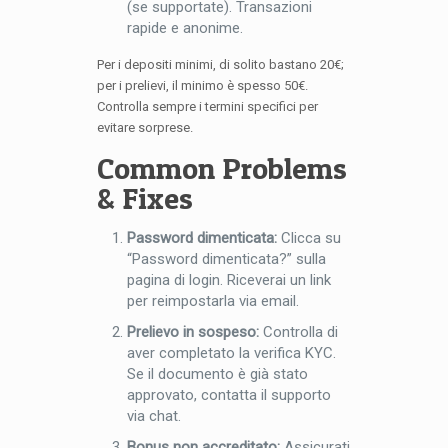
(se supportate). Transazioni
rapide e anonime.
Per i depositi minimi, di solito bastano 20€;
per i prelievi, il minimo è spesso 50€.
Controlla sempre i termini specifici per
evitare sorprese.
Common Problems
& Fixes
Password dimenticata:
Clicca su
“Password dimenticata?” sulla
pagina di login. Riceverai un link
per reimpostarla via email.
Prelievo in sospeso:
Controlla di
aver completato la verifica KYC.
Se il documento è già stato
approvato, contatta il supporto
via chat.
Bonus non accreditato:
Assicurati