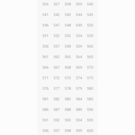
536
537
538
539
540
541
542
543
544
545
546
547
548
549
550
551
552
553
554
555
556
557
558
559
560
561
562
563
564
565
566
567
568
569
570
571
572
573
574
575
576
577
578
579
580
581
582
583
584
585
586
587
588
589
590
591
592
593
594
595
596
597
598
599
600