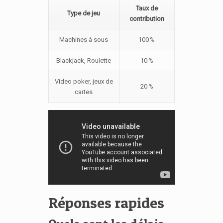
Taux de
Type de jeu
contribution
Machines à sous
100 %
Blackjack, Roulette
10 %
Video poker, jeux de
20 %
cartes
Réponses rapides