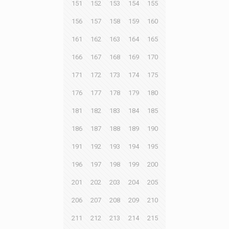
151
152
153
154
155
156
157
158
159
160
161
162
163
164
165
166
167
168
169
170
171
172
173
174
175
176
177
178
179
180
181
182
183
184
185
186
187
188
189
190
191
192
193
194
195
196
197
198
199
200
201
202
203
204
205
206
207
208
209
210
211
212
213
214
215