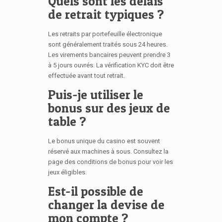
Quels sont les délais
de retrait typiques ?
Les retraits par portefeuille électronique
sont généralement traités sous 24 heures.
Les virements bancaires peuvent prendre 3
à 5 jours ouvrés. La vérification KYC doit être
effectuée avant tout retrait.
Puis-je utiliser le
bonus sur des jeux de
table ?
Le bonus unique du casino est souvent
réservé aux machines à sous. Consultez la
page des conditions de bonus pour voir les
jeux éligibles.
Est-il possible de
changer la devise de
mon compte ?