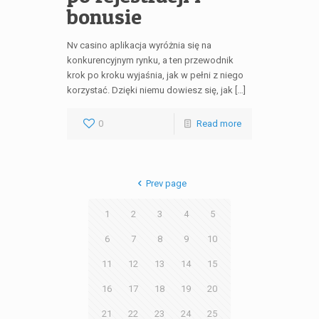
bonusie
Nv casino aplikacja wyróżnia się na
konkurencyjnym rynku, a ten przewodnik
krok po kroku wyjaśnia, jak w pełni z niego
korzystać. Dzięki niemu dowiesz się, jak […]
0
Read more
Prev page
1
2
3
4
5
6
7
8
9
10
11
12
13
14
15
16
17
18
19
20
21
22
23
24
25