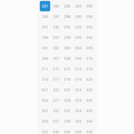
281
282
283
284
285
286
287
288
289
290
291
292
293
294
295
296
297
298
299
300
301
302
303
304
305
306
307
308
309
310
311
312
313
314
315
316
317
318
319
320
321
322
323
324
325
326
327
328
329
330
331
332
333
334
335
336
337
338
339
340
341
342
343
344
345