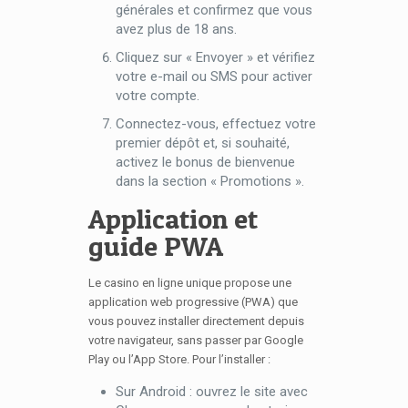
générales et confirmez que vous
avez plus de 18 ans.
Cliquez sur « Envoyer » et vérifiez
votre e-mail ou SMS pour activer
votre compte.
Connectez-vous, effectuez votre
premier dépôt et, si souhaité,
activez le bonus de bienvenue
dans la section « Promotions ».
Application et
guide PWA
Le casino en ligne unique propose une
application web progressive (PWA) que
vous pouvez installer directement depuis
votre navigateur, sans passer par Google
Play ou l’App Store. Pour l’installer :
Sur Android : ouvrez le site avec