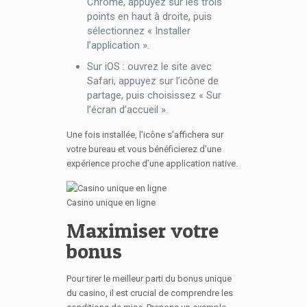
Chrome, appuyez sur les trois
points en haut à droite, puis
sélectionnez « Installer
l’application ».
Sur iOS : ouvrez le site avec
Safari, appuyez sur l’icône de
partage, puis choisissez « Sur
l’écran d’accueil ».
Une fois installée, l’icône s’affichera sur
votre bureau et vous bénéficierez d’une
expérience proche d’une application native.
Casino unique en ligne
Maximiser votre
bonus
Pour tirer le meilleur parti du bonus unique
du casino, il est crucial de comprendre les