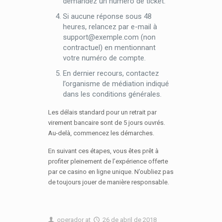
demandez un numéro de ticket.
Si aucune réponse sous 48
heures, relancez par e-mail à
support@exemple.com (non
contractuel) en mentionnant
votre numéro de compte.
En dernier recours, contactez
l’organisme de médiation indiqué
dans les conditions générales.
Les délais standard pour un retrait par
virement bancaire sont de 5 jours ouvrés.
Au-delà, commencez les démarches.
En suivant ces étapes, vous êtes prêt à
profiter pleinement de l’expérience offerte
par ce casino en ligne unique. N’oubliez pas
de toujours jouer de manière responsable.
operador
at
26 de abril de 2018