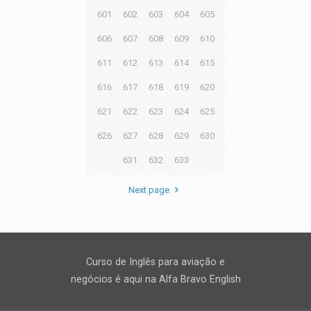
601
602
603
604
605
606
607
608
609
610
611
612
613
614
615
616
617
618
619
620
621
622
623
624
625
626
627
628
629
630
631
632
633
Next page
Curso de Inglês para aviação e
negócios é aqui na Alfa Bravo English