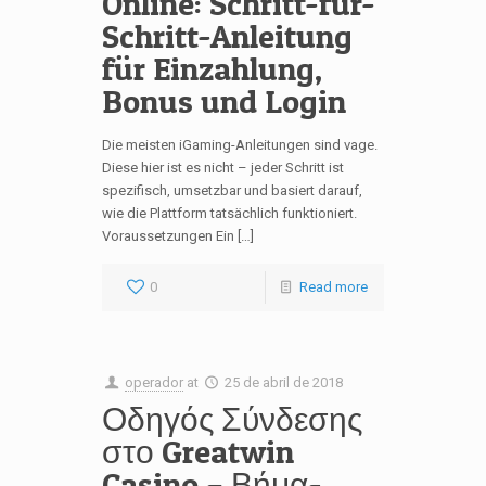
Online: Schritt-für-
Schritt-Anleitung
für Einzahlung,
Bonus und Login
Die meisten iGaming-Anleitungen sind vage.
Diese hier ist es nicht – jeder Schritt ist
spezifisch, umsetzbar und basiert darauf,
wie die Plattform tatsächlich funktioniert.
Voraussetzungen Ein […]
0
Read more
operador
at
25 de abril de 2018
Οδηγός Σύνδεσης
στο Greatwin
Casino – Βήμα-