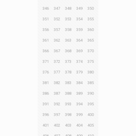
346
347
348
349
350
351
352
353
354
355
356
357
358
359
360
361
362
363
364
365
366
367
368
369
370
371
372
373
374
375
376
377
378
379
380
381
382
383
384
385
386
387
388
389
390
391
392
393
394
395
396
397
398
399
400
401
402
403
404
405
406
407
408
409
410