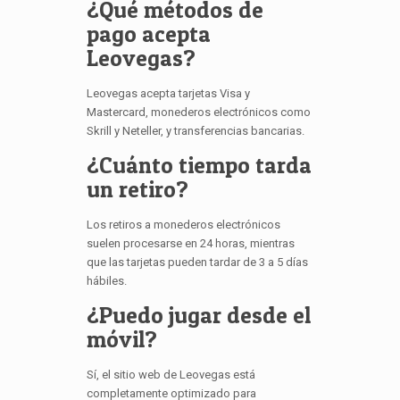
¿Qué métodos de
pago acepta
Leovegas?
Leovegas acepta tarjetas Visa y
Mastercard, monederos electrónicos como
Skrill y Neteller, y transferencias bancarias.
¿Cuánto tiempo tarda
un retiro?
Los retiros a monederos electrónicos
suelen procesarse en 24 horas, mientras
que las tarjetas pueden tardar de 3 a 5 días
hábiles.
¿Puedo jugar desde el
móvil?
Sí, el sitio web de Leovegas está
completamente optimizado para