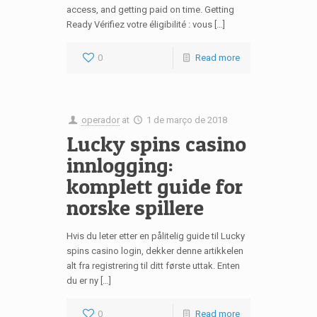
access, and getting paid on time. Getting
Ready Vérifiez votre éligibilité : vous […]
0
Read more
operador
at
1 de março de 2018
Lucky spins casino
innlogging:
komplett guide for
norske spillere
Hvis du leter etter en pålitelig guide til Lucky
spins casino login, dekker denne artikkelen
alt fra registrering til ditt første uttak. Enten
du er ny […]
0
Read more