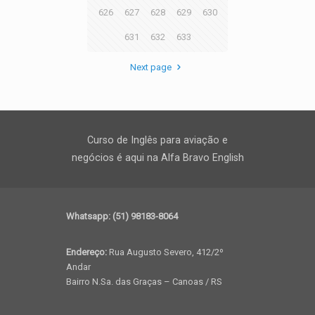
626
627
628
629
630
631
632
633
Next page
Curso de Inglês para aviação e
negócios é aqui na Alfa Bravo English
Whatsapp: (51) 98183-8064
Endereço:
Rua Augusto Severo, 412/2º
Andar
Bairro N.Sa. das Graças – Canoas / RS