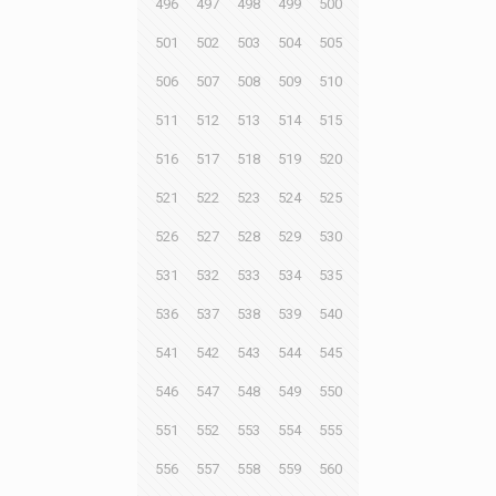
496
497
498
499
500
501
502
503
504
505
506
507
508
509
510
511
512
513
514
515
516
517
518
519
520
521
522
523
524
525
526
527
528
529
530
531
532
533
534
535
536
537
538
539
540
541
542
543
544
545
546
547
548
549
550
551
552
553
554
555
556
557
558
559
560