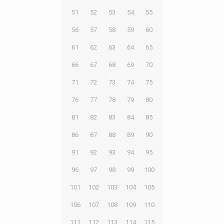
51
52
53
54
55
56
57
58
59
60
61
62
63
64
65
66
67
68
69
70
71
72
73
74
75
76
77
78
79
80
81
82
83
84
85
86
87
88
89
90
91
92
93
94
95
96
97
98
99
100
101
102
103
104
105
106
107
108
109
110
111
112
113
114
115