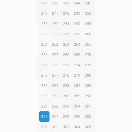
241
242
243
244
245
246
247
248
249
250
251
252
253
254
255
256
257
258
259
260
261
262
263
264
265
266
267
268
269
270
271
272
273
274
275
276
277
278
279
280
281
282
283
284
285
286
287
288
289
290
291
292
293
294
295
296
297
298
299
300
301
302
303
304
305