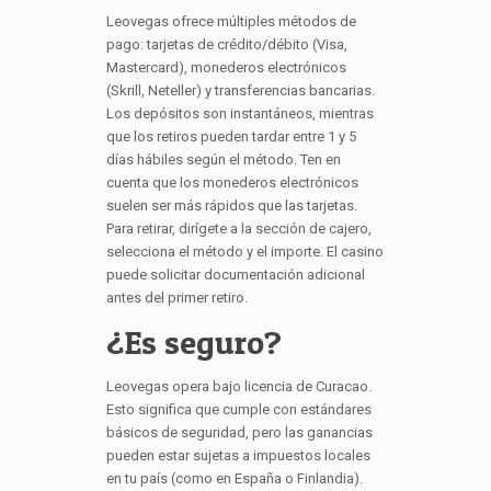
Leovegas ofrece múltiples métodos de
pago: tarjetas de crédito/débito (Visa,
Mastercard), monederos electrónicos
(Skrill, Neteller) y transferencias bancarias.
Los depósitos son instantáneos, mientras
que los retiros pueden tardar entre 1 y 5
días hábiles según el método. Ten en
cuenta que los monederos electrónicos
suelen ser más rápidos que las tarjetas.
Para retirar, dirígete a la sección de cajero,
selecciona el método y el importe. El casino
puede solicitar documentación adicional
antes del primer retiro.
¿Es seguro?
Leovegas opera bajo licencia de Curacao.
Esto significa que cumple con estándares
básicos de seguridad, pero las ganancias
pueden estar sujetas a impuestos locales
en tu país (como en España o Finlandia).