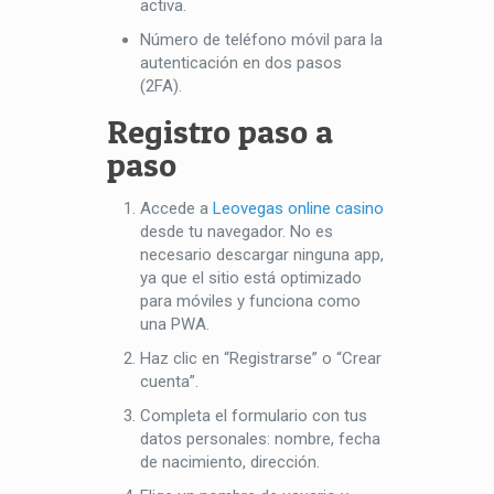
activa.
Número de teléfono móvil para la
autenticación en dos pasos
(2FA).
Registro paso a
paso
Accede a
Leovegas online casino
desde tu navegador. No es
necesario descargar ninguna app,
ya que el sitio está optimizado
para móviles y funciona como
una PWA.
Haz clic en “Registrarse” o “Crear
cuenta”.
Completa el formulario con tus
datos personales: nombre, fecha
de nacimiento, dirección.