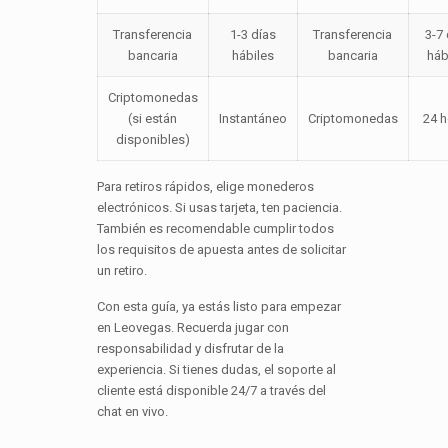
Transferencia
1-3 días
Transferencia
3-7
bancaria
hábiles
bancaria
háb
Criptomonedas
(si están
Instantáneo
Criptomonedas
24 
disponibles)
Para retiros rápidos, elige monederos
electrónicos. Si usas tarjeta, ten paciencia.
También es recomendable cumplir todos
los requisitos de apuesta antes de solicitar
un retiro.
Con esta guía, ya estás listo para empezar
en Leovegas. Recuerda jugar con
responsabilidad y disfrutar de la
experiencia. Si tienes dudas, el soporte al
cliente está disponible 24/7 a través del
chat en vivo.