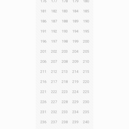
176
177
178
179
180
181
182
183
184
185
186
187
188
189
190
191
192
193
194
195
196
197
198
199
200
201
202
203
204
205
206
207
208
209
210
211
212
213
214
215
216
217
218
219
220
221
222
223
224
225
226
227
228
229
230
231
232
233
234
235
236
237
238
239
240