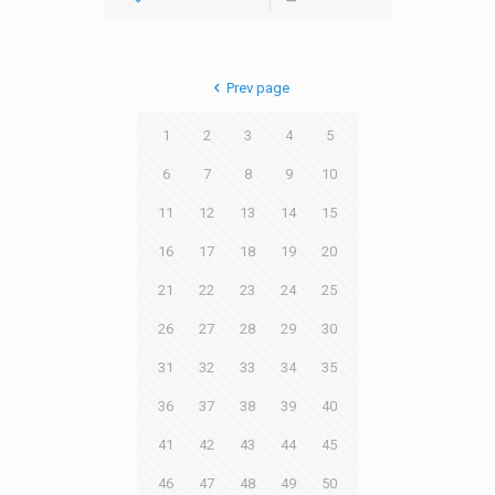
Prev page
1
2
3
4
5
6
7
8
9
10
11
12
13
14
15
16
17
18
19
20
21
22
23
24
25
26
27
28
29
30
31
32
33
34
35
36
37
38
39
40
41
42
43
44
45
46
47
48
49
50