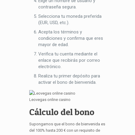
Elige un nombre de usuario y
contraseña segura.
Selecciona tu moneda preferida
(EUR, USD, etc.).
Acepta los términos y
condiciones y confirma que eres
mayor de edad.
Verifica tu cuenta mediante el
enlace que recibirás por correo
electrónico.
Realiza tu primer depósito para
activar el bono de bienvenida.
Leovegas online casino
Cálculo del bono
Supongamos que el bono de bienvenida es
del 100% hasta 200 € con un requisito de