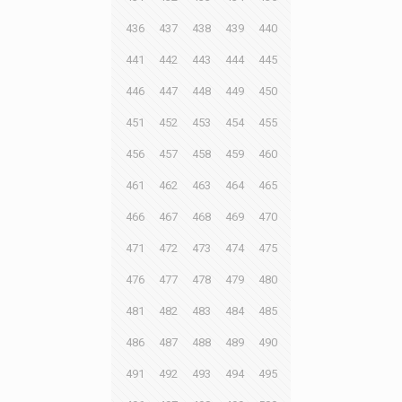
436
437
438
439
440
441
442
443
444
445
446
447
448
449
450
451
452
453
454
455
456
457
458
459
460
461
462
463
464
465
466
467
468
469
470
471
472
473
474
475
476
477
478
479
480
481
482
483
484
485
486
487
488
489
490
491
492
493
494
495