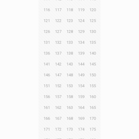
116
117
118
119
120
121
122
123
124
125
126
127
128
129
130
131
132
133
134
135
136
137
138
139
140
141
142
143
144
145
146
147
148
149
150
151
152
153
154
155
156
157
158
159
160
161
162
163
164
165
166
167
168
169
170
171
172
173
174
175